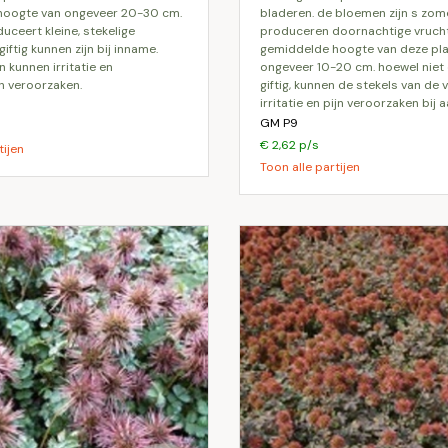
hoogte van ongeveer 20-30 cm.
bladeren. de bloemen zijn s zom
uceert kleine, stekelige
produceren doornachtige vrucht
giftig kunnen zijn bij inname.
gemiddelde hoogte van deze pla
 kunnen irritatie en
ongeveer 10-20 cm. hoewel niet 
 veroorzaken.
giftig, kunnen de stekels van de 
irritatie en pijn veroorzaken bij 
GM P9
€ 2,62 p/s
tijen
Toon alle partijen