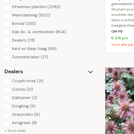
gemiddelde 
Inheemse planten
(2082)
de plant prod
vruchten die 
Meerstammig
(1502)
deze vruchten
Bonsai
(255)
maagklachten
GM P9
Dak, lei- & vormbomen
(804)
€ 3,18 p/s
Dealers
(78)
Toon alle par
Kant en klaar haag
(69)
Tuinmaterialen
(27)
Dealers
Cruydt-Hoek
(31)
Culvita
(21)
Daktuinen
(2)
Dungking
(6)
Graszoden
(6)
Innogreen
(8)
+ Toon meer