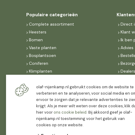
Populaire categorieën
Klanten
Complete assortiment
Direct 
Heesters
Klant 
Bomen
Ik ben 
Vaste planten
Advies 
Bosplantsoen
Bestell
Coniferen
Bezorg
Klimplanten
Dealer
Fruit
Suite 
Dak, lei- & vormbomen
IncoNe
olaf-nijenkamp.nl gebruikt cookies om de website te
verbeteren en te analyseren, voor social media en o
Dealers
FAQ
ervoor te zorgen dat je relevante advertenties te zie
Algeme
krijgt. Als je meer wilt weten over deze cookies, klik 
hier voor
ons cookie beleid
. Bij akkoord geef je olaf-
nijenkamp.nl toestemming voor het gebruik van
cookies op onze website.