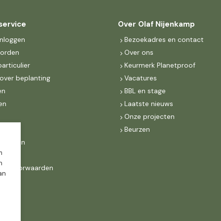
service
Over Olaf Nijenkamp
inloggen
Bezoekadres en contact
worden
Over ons
particulier
Keurmerk Planetproof
over beplanting
Vacatures
en
BBL en stage
en
Laatste nieuws
s
Onze projecten
MKB
Beurzen
d Groen
m
n
ne voorwaarden
dan