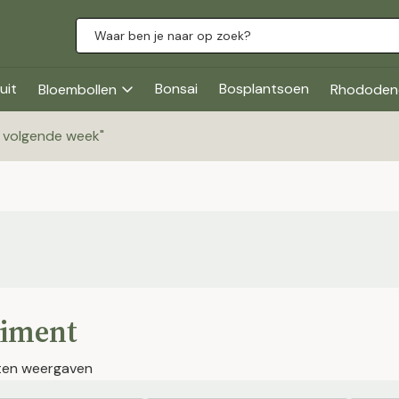
uit
Bonsai
Bosplantsoen
Bloembollen
Rhododen
g volgende week
"
timent
ten weergaven