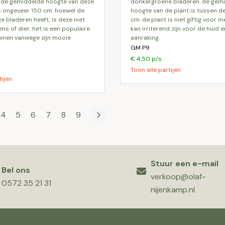
. de gemiddelde hoogte van deze
donkergroene bladeren. de gem
is ongeveer 150 cm. hoewel de
hoogte van de plant is tussen d
ge bladeren heeft, is deze niet
cm. de plant is niet giftig voor 
ens of dier. het is een populaire
kan irriterend zijn voor de huid e
uinen vanwege zijn mooie
aanraking.
GM P9
€ 4,50 p/s
Toon alle partijen
tijen
4
5
6
7
8
9
Stuur een e-mail
Bel ons
verkoop@olaf-
0572 35 21 31
nijenkamp.nl