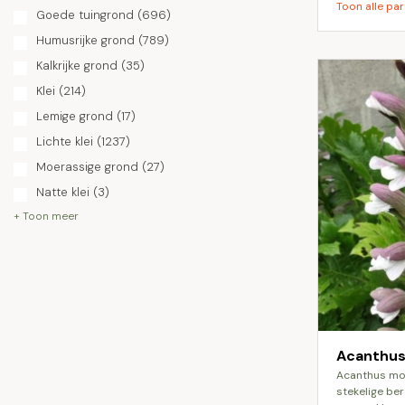
Toon alle par
Goede tuingrond
(696)
Humusrijke grond
(789)
Kalkrijke grond
(35)
Klei
(214)
Lemige grond
(17)
Lichte klei
(1237)
Moerassige grond
(27)
Natte klei
(3)
+ Toon meer
Acanthus
acanthus mollis, ook wel bekend als de
stekelige be