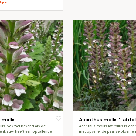
tijen
 mollis
Acanthus mollis 'Latifol
acanthus mollis latifolius is een vaste plant
renklauw, heeft een opvallende
met opvallende paarse bloemen