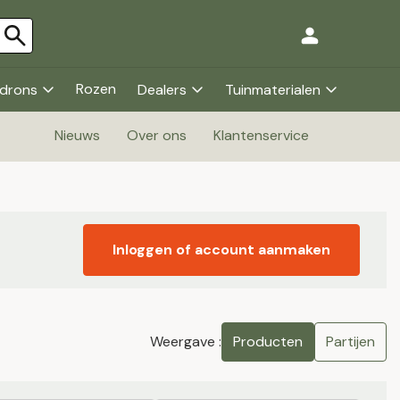
Rozen
drons
Dealers
Tuinmaterialen
Nieuws
Over ons
Klantenservice
Inloggen of account aanmaken
Weergave :
Producten
Partijen