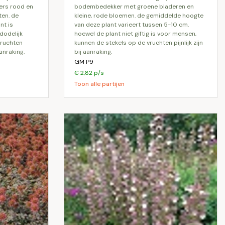
ers rood en
bodembedekker met groene bladeren en
en. de
kleine, rode bloemen. de gemiddelde hoogte
nt is
van deze plant varieert tussen 5-10 cm.
dodelijk
hoewel de plant niet giftig is voor mensen,
vruchten
kunnen de stekels op de vruchten pijnlijk zijn
aanraking.
bij aanraking.
GM P9
€ 2,82 p/s
Toon alle partijen