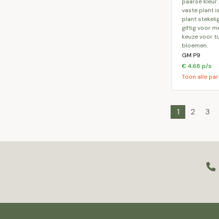
paarse kleur
vaste plant 
plant stekeli
giftig voor m
keuze voor t
bloemen.
GM P9
€ 4,68 p/s
Toon alle par
1
2
3