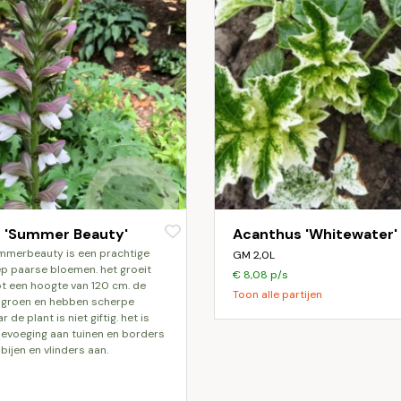
 'Summer Beauty'
Acanthus 'Whitewater'
GM 2,0L
ep paarse bloemen. het groeit
€ 8,08 p/s
t een hoogte van 120 cm. de
Toon alle partijen
n groen en hebben scherpe
de plant is niet giftig. het is
evoeging aan tuinen en borders
 bijen en vlinders aan.