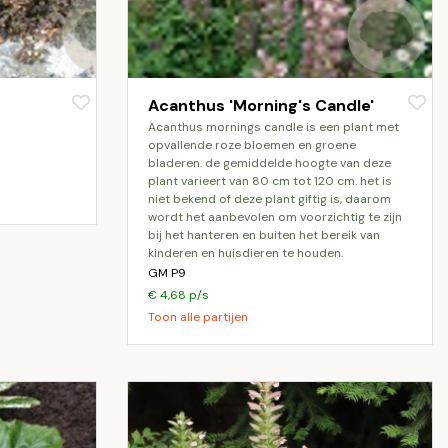
Acanthus 'Morning's Candle'
acanthus mornings candle is een plant met
opvallende roze bloemen en groene
bladeren. de gemiddelde hoogte van deze
plant varieert van 80 cm tot 120 cm. het is
niet bekend of deze plant giftig is, daarom
wordt het aanbevolen om voorzichtig te zijn
bij het hanteren en buiten het bereik van
kinderen en huisdieren te houden.
GM P9
€ 4,68 p/s
Toon alle partijen