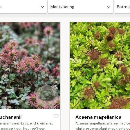
uchananii
Acaena magellanica
acaena magellanica is een kruipende,
t paarse kleur. het heeft een
wintergroene plant met kleine 