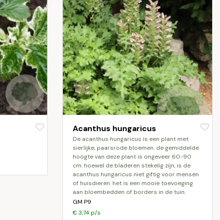
Acanthus hungaricus
de acanthus hungaricus is een plant met
sierlijke, paarsrode bloemen. de gemiddelde
hoogte van deze plant is ongeveer 60-90
cm. hoewel de bladeren stekelig zijn, is de
acanthus hungaricus niet giftig voor mensen
of huisdieren. het is een mooie toevoeging
aan bloembedden of borders in de tuin.
GM P9
€ 3,74 p/s