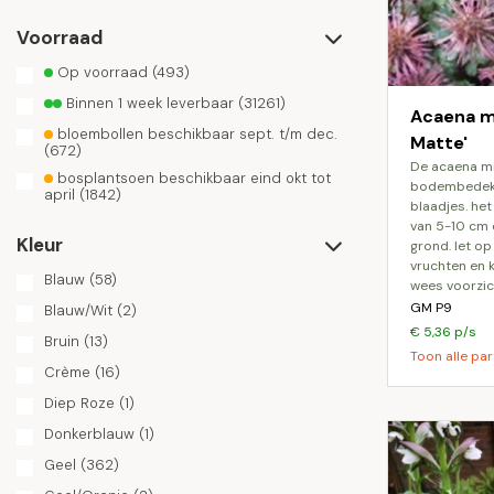
Voorraad
Op voorraad
(493)
Binnen 1 week leverbaar
(31261)
Acaena mi
bloembollen beschikbaar sept. t/m dec.
Matte'
(672)
de acaena microphylla dichte matte is een
bosplantsoen beschikbaar eind okt tot
bodembedekk
april
(1842)
blaadjes. he
van 5-10 cm 
Kleur
grond. let op
vruchten en k
Blauw
(58)
wees voorzich
GM P9
Blauw/Wit
(2)
€ 5,36 p/s
Bruin
(13)
Toon alle par
Crème
(16)
Diep Roze
(1)
Donkerblauw
(1)
Geel
(362)