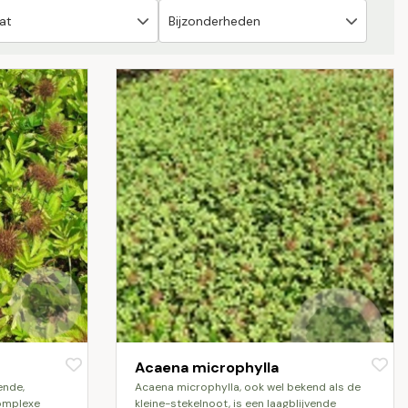
Acaena microphylla
acaena microphylla, ook wel bekend als de
complexe
kleine-stekelnoot, is een laagblijvende