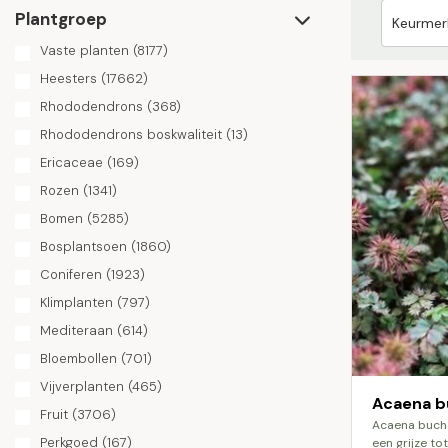
Plantgroep
Vaste planten
(8177)
Heesters
(17662)
Rhododendrons
(368)
Rhododendrons boskwaliteit
(13)
Ericaceae
(169)
Rozen
(1341)
Bomen
(5285)
Bosplantsoen
(1860)
Coniferen
(1923)
Klimplanten
(797)
Mediteraan
(614)
Bloembollen
(701)
Vijverplanten
(465)
Acaena b
Fruit
(3706)
acaena buchananii is een kruipend kruid met
Perkgoed
(167)
een grijze to