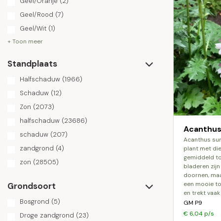
Geel/Oranje
(2)
Geel/Rood
(7)
Geel/Wit
(1)
+ Toon meer
Standplaats
Halfschaduw
(1966)
Schaduw
(12)
Zon
(2073)
halfschaduw
(23686)
Acanthus
schaduw
(207)
acanthus summerbeauty is een prachtige
zandgrond
(4)
plant met di
gemiddeld to
zon
(28505)
bladeren zij
doornen, maar 
een mooie to
Grondsoort
en trekt vaak
Bosgrond
(5)
GM P9
€ 6,04 p/s
Droge zandgrond
(23)