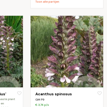
Toon alle partijen
ius'
Acanthus spinosus
GM P9
 en
€ 3,74 p/s