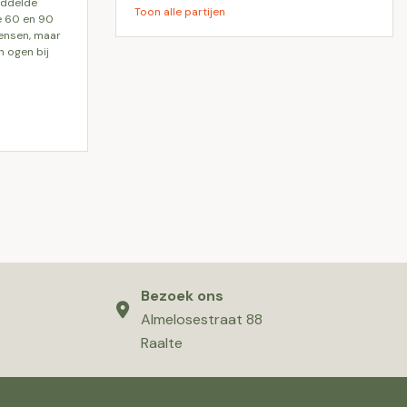
iddelde
Toon alle partijen
e 60 en 90
mensen, maar
n ogen bij
Bezoek ons
Almelosestraat 88
Raalte