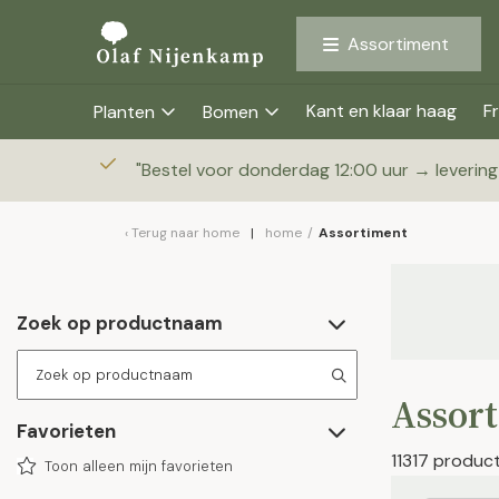
Assortiment
Kant en klaar haag
Fr
Planten
Bomen
"
Bestel voor donderdag 12:00 uur → leverin
Terug naar
home
home
/
Assortiment
Zoek op productnaam
Assor
Favorieten
11317 produc
Toon alleen mijn favorieten