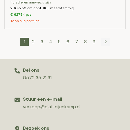
huisdieren aanwezig zijn.
200-250 cm cont. 110L meerstammig
€ 627,84 p/s
Toon alle partijen
1
2
3
4
5
6
7
8
9
Bel ons
0572 35 21 31
Stuur een e-mail
verkoop@olaf-nijenkamp.nl
Bezoek ons