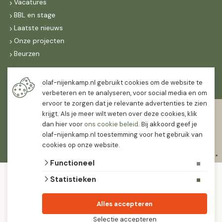
Vacatures
BBL en stage
Laatste nieuws
Onze projecten
Beurzen
Maandag t/m vrijdag
olaf-nijenkamp.nl gebruikt cookies om de website te
07:30
-
16:30
verbeteren en te analyseren, voor social media en om
ervoor te zorgen dat je relevante advertenties te zien
Zaterdag
krijgt. Als je meer wilt weten over deze cookies, klik
07:30
-
12:00
dan hier voor
ons cookie beleid
. Bij akkoord geef je
olaf-nijenkamp.nl toestemming voor het gebruik van
cookies op onze website.
Functioneel
© 2026 Olaf Nijenkamp Tuinplanten Groothandel
Statistieken
algemene voorwaarden
privacy verklaring
Olaf Nijenkamp tuinplanten is PlanetProof gecertificeerd 12021. We werken met
Alles accepteren
leveranciers die leveren met keurmerk.
Selectie accepteren