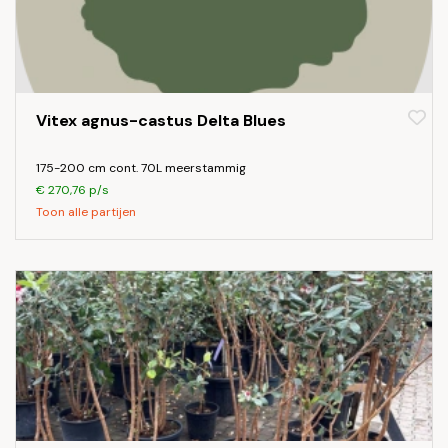
Vitex agnus-castus Delta Blues
175-200 cm cont. 70L meerstammig
€ 270,76 p/s
Toon alle partijen