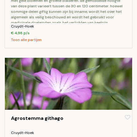
met gele bloemen en groene bladeren. de gemiddelde hoogte
van deze plant varieert tussen de 30 en 120 centimeter. hoewel
sommige delen giftig kunnen zijn bij inname, wordt het over het
algemeen als veilig beschouwd en wordt het gebruikt voor
medicinale doeleinden zoals het verlichten van keelpijn.
Cruydt-Hoek
€ 4,98 p/s
Toon alle partijen
Agrostemma githago
Cruydt-Hoek