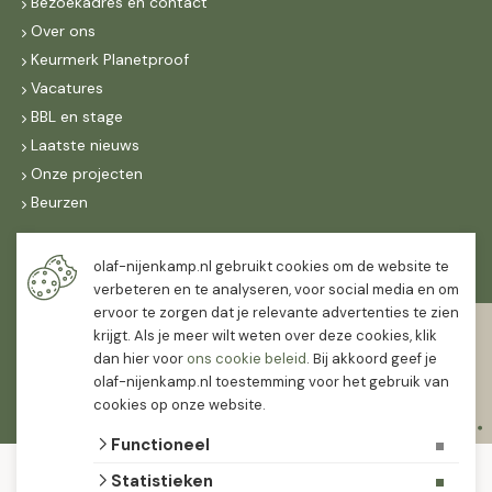
Bezoekadres en contact
Over ons
Keurmerk Planetproof
Vacatures
BBL en stage
Laatste nieuws
Onze projecten
Beurzen
Maandag t/m vrijdag
olaf-nijenkamp.nl gebruikt cookies om de website te
07:30
-
16:30
verbeteren en te analyseren, voor social media en om
ervoor te zorgen dat je relevante advertenties te zien
Zaterdag
krijgt. Als je meer wilt weten over deze cookies, klik
07:30
-
12:00
dan hier voor
ons cookie beleid
. Bij akkoord geef je
olaf-nijenkamp.nl toestemming voor het gebruik van
cookies op onze website.
Functioneel
© 2026 Olaf Nijenkamp Tuinplanten Groothandel
Statistieken
algemene voorwaarden