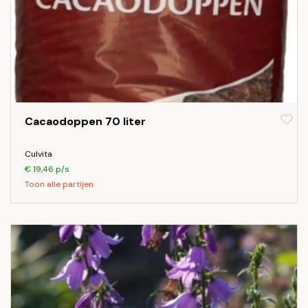
Cacaodoppen 70 liter
Culvita
€ 19,46 p/s
Toon alle partijen