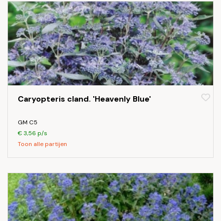
Caryopteris cland. 'Heavenly Blue'
GM C5
€ 3,56 p/s
Toon alle partijen