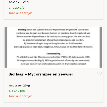
20-25 cm C1.5
€ 10,20 p/s
Toon alle partijen
BioHaag + Mycorrhizae en zeewier
Innogreen 25kg
€ 89,42 p/s
Toon alle partijen