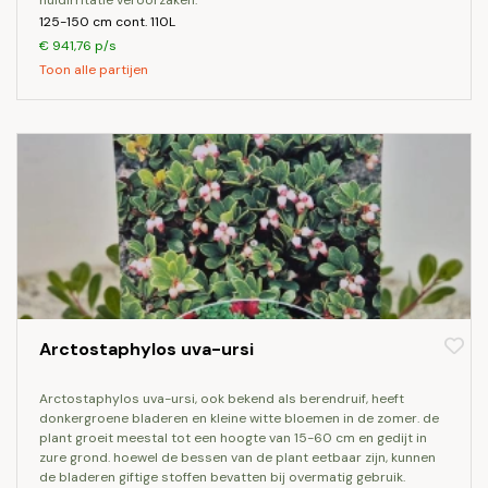
huidirritatie veroorzaken.
125-150 cm cont. 110L
€ 941,76 p/s
Toon alle partijen
Arctostaphylos uva-ursi
arctostaphylos uva-ursi, ook bekend als berendruif, heeft
donkergroene bladeren en kleine witte bloemen in de zomer. de
plant groeit meestal tot een hoogte van 15-60 cm en gedijt in
zure grond. hoewel de bessen van de plant eetbaar zijn, kunnen
de bladeren giftige stoffen bevatten bij overmatig gebruik.