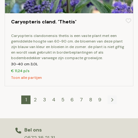
Caryopteris cland. 'Thetis'
caryopteris clandonensis thetis is een vaste plant met een
gemiddelde hoogte van 60-90 cm. de bloemen van deze plant
zijn blauw van kleur en bloeien in de zomer. de plant is niet giftig
en wordt vaak gebruikt in borderbeplantingen of als
bodembedekker vanwege zijn compacte groeiwijze.
30-40 cm 3,0L
€ 11,24 p/s
Toon alle partijen
1
2
3
4
5
6
7
8
9
Bel ons
0572 35 21 31