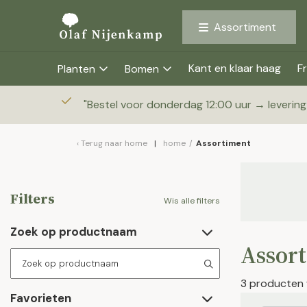
Assortiment
Kant en klaar haag
Fr
Planten
Bomen
"
Bestel voor donderdag 12:00 uur → leverin
Terug naar
home
home
/
Assortiment
Filters
Wis alle filters
Zoek op productnaam
Assor
3 producten
Favorieten