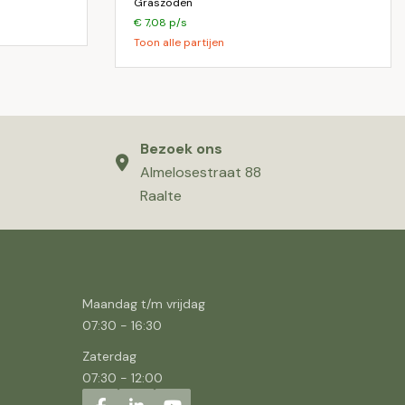
Graszoden
€ 7,08 p/s
Toon alle partijen
Bezoek ons
Almelosestraat 88
Raalte
Maandag t/m vrijdag
07:30
-
16:30
Zaterdag
07:30
-
12:00