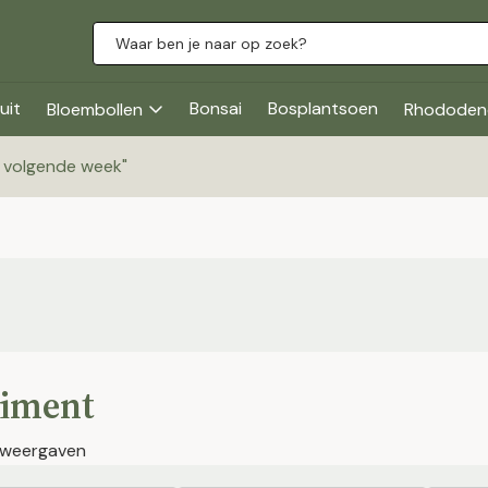
uit
Bonsai
Bosplantsoen
Bloembollen
Rhododen
g volgende week
"
timent
 weergaven