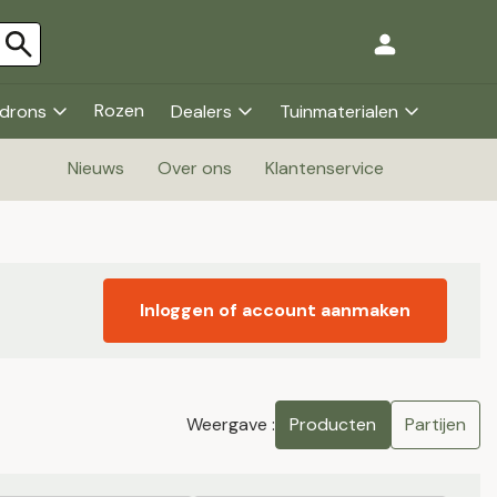
Rozen
drons
Dealers
Tuinmaterialen
Nieuws
Over ons
Klantenservice
Inloggen of account aanmaken
Weergave :
Producten
Partijen