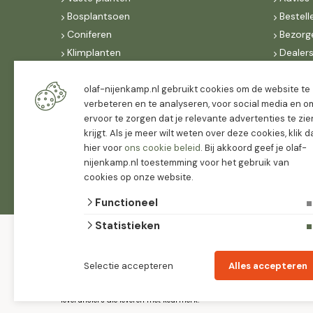
Bosplantsoen
Bestell
Coniferen
Bezorg
Klimplanten
Dealer
Fruit
Suite 
Dak, lei- & vormbomen
IncoNe
olaf-nijenkamp.nl gebruikt cookies om de website te
verbeteren en te analyseren, voor social media en o
Dealers
FAQ
ervoor te zorgen dat je relevante advertenties te zie
Algeme
krijgt. Als je meer wilt weten over deze cookies, klik 
hier voor
ons cookie beleid
. Bij akkoord geef je olaf-
nijenkamp.nl toestemming voor het gebruik van
cookies op onze website.
Functioneel
Statistieken
© 2026 Olaf
algemene
Nijenkamp
voorwaarden
privacy
Tuinplanten
verklaring
Groothandel
Selectie accepteren
Alles accepteren
Olaf Nijenkamp tuinplanten is PlanetProof
gecertificeerd 12021. We werken met
leveranciers die leveren met keurmerk.