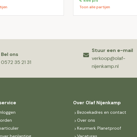
€ 9,68 p/s
tijen
Toon alle partijen
Stuur een e-mail
Bel ons
verkoop@olaf-
0572 35 21 31
nijenkamp.nl
service
Over Olaf Nijenkamp
inloggen
Bezoekadres en contact
worden
Over ons
particulier
Keurmerk Planetproof
over beplanting
Vacatures