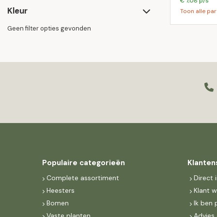
€ 7,08 p/s
Kleur
Toon alle par
Geen filter opties gevonden
Populaire categorieën
Klanten
Complete assortiment
Direct 
Heesters
Klant 
Bomen
Ik ben 
Vaste planten
Advies 