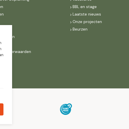
en
BBL en stage
en
Laatste nieuws
s
Onze projecten
MKB
Beurzen
d Groen
m
n
ne voorwaarden
dan