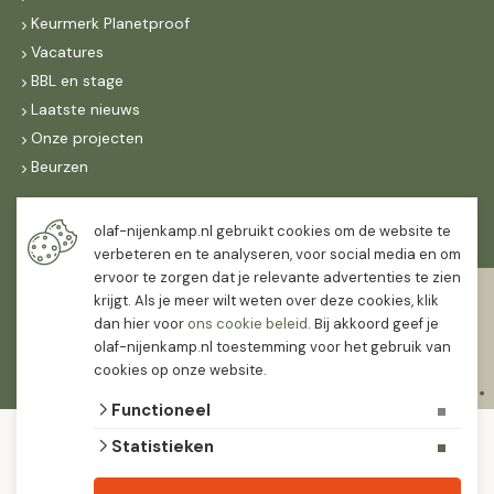
Keurmerk Planetproof
Vacatures
BBL en stage
Laatste nieuws
Onze projecten
Beurzen
Maandag t/m vrijdag
olaf-nijenkamp.nl gebruikt cookies om de website te
07:30
-
16:30
verbeteren en te analyseren, voor social media en om
ervoor te zorgen dat je relevante advertenties te zien
Zaterdag
krijgt. Als je meer wilt weten over deze cookies, klik
07:30
-
12:00
dan hier voor
ons cookie beleid
. Bij akkoord geef je
olaf-nijenkamp.nl toestemming voor het gebruik van
cookies op onze website.
Functioneel
© 2026 Olaf Nijenkamp Tuinplanten Groothandel
Statistieken
algemene voorwaarden
privacy verklaring
Olaf Nijenkamp tuinplanten is PlanetProof gecertificeerd 12021. We werken met