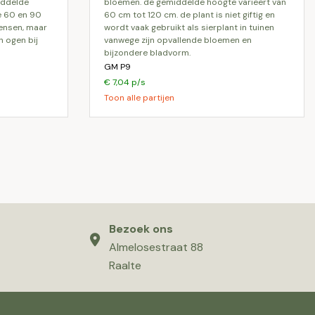
iddelde
bloemen. de gemiddelde hoogte varieert van
e 60 en 90
60 cm tot 120 cm. de plant is niet giftig en
mensen, maar
wordt vaak gebruikt als sierplant in tuinen
n ogen bij
vanwege zijn opvallende bloemen en
bijzondere bladvorm.
GM P9
€ 7,04 p/s
Toon alle partijen
Bezoek ons
Almelosestraat 88
Raalte