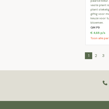
paarse kleur
vaste plant 
plant stekeli
giftig voor m
keuze voor t
bloemen.
GM P9
€ 4,68 p/s
Toon alle par
1
2
3