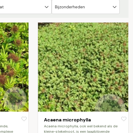
Acaena microphylla
acaena microphylla, ook wel bekend als de
complexe
kleine-stekelnoot, is een laagblijvende