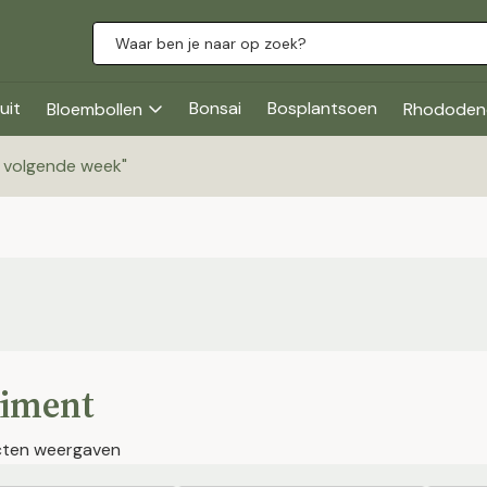
uit
Bonsai
Bosplantsoen
Bloembollen
Rhododen
g volgende week
"
timent
cten weergaven