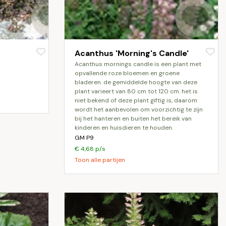
Acanthus 'Morning's Candle'
acanthus mornings candle is een plant met
opvallende roze bloemen en groene
bladeren. de gemiddelde hoogte van deze
plant varieert van 80 cm tot 120 cm. het is
niet bekend of deze plant giftig is, daarom
wordt het aanbevolen om voorzichtig te zijn
bij het hanteren en buiten het bereik van
kinderen en huisdieren te houden.
GM P9
€ 4,68 p/s
Toon alle partijen