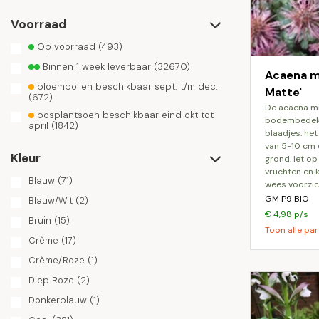
Voorraad
Op voorraad
(493)
Binnen 1 week leverbaar
(32670)
Acaena mi
bloembollen beschikbaar sept. t/m dec.
Matte'
(672)
de acaena microphylla dichte matte is een
bosplantsoen beschikbaar eind okt tot
bodembedekk
april
(1842)
blaadjes. he
van 5-10 cm 
Kleur
grond. let op
vruchten en k
Blauw
(71)
wees voorzich
GM P9 BIO
Blauw/Wit
(2)
€ 4,98 p/s
Bruin
(15)
Toon alle par
Crème
(17)
Crème/Roze
(1)
Diep Roze
(2)
Donkerblauw
(1)