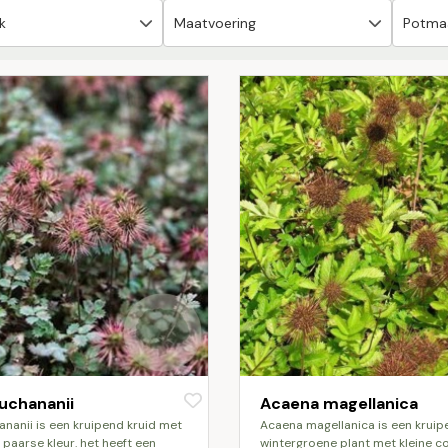
uchananii
Acaena magellanica
acaena magellanica is een kruipende,
t paarse kleur. het heeft een
wintergroene plant met kleine 