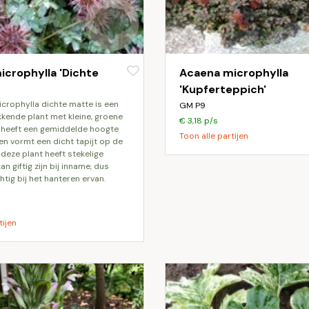
crophylla 'Dichte
Acaena microphylla
'Kupferteppich'
GM P9
ende plant met kleine, groene
€ 3,18 p/s
t heeft een gemiddelde hoogte
Toon alle partijen
en vormt een dicht tapijt op de
 deze plant heeft stekelige
an giftig zijn bij inname, dus
tig bij het hanteren ervan.
tijen