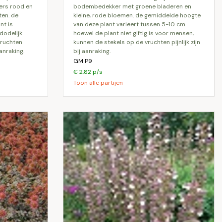
ers rood en
bodembedekker met groene bladeren en
en. de
kleine, rode bloemen. de gemiddelde hoogte
nt is
van deze plant varieert tussen 5-10 cm.
dodelijk
hoewel de plant niet giftig is voor mensen,
vruchten
kunnen de stekels op de vruchten pijnlijk zijn
aanraking.
bij aanraking.
GM P9
€ 2,82 p/s
Toon alle partijen