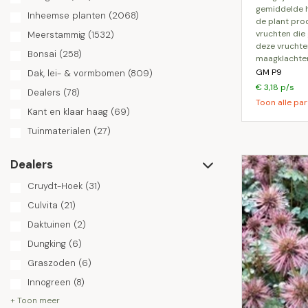
gemiddelde 
Inheemse planten
(2068)
de plant prod
vruchten die 
Meerstammig
(1532)
deze vruchten
Bonsai
(258)
maagklachten
GM P9
Dak, lei- & vormbomen
(809)
€ 3,18 p/s
Dealers
(78)
Toon alle par
Kant en klaar haag
(69)
Tuinmaterialen
(27)
Dealers
Cruydt-Hoek
(31)
Culvita
(21)
Daktuinen
(2)
Dungking
(6)
Graszoden
(6)
Innogreen
(8)
+ Toon meer