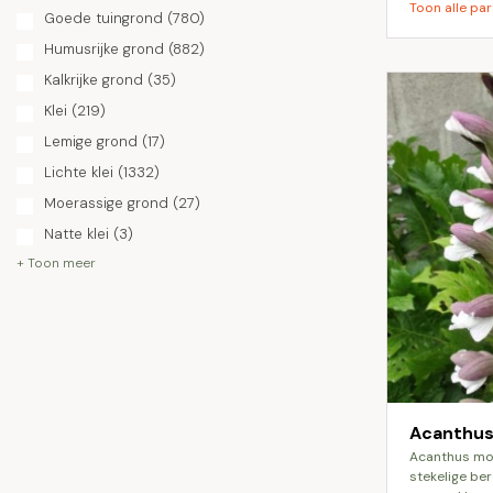
Toon alle par
Goede tuingrond
(780)
Humusrijke grond
(882)
Kalkrijke grond
(35)
Klei
(219)
Lemige grond
(17)
Lichte klei
(1332)
Moerassige grond
(27)
Natte klei
(3)
+ Toon meer
Acanthus
acanthus mollis, ook wel bekend als de
stekelige be