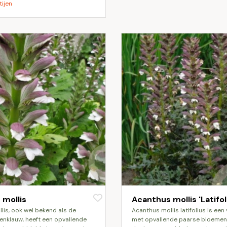
tijen
 mollis
Acanthus mollis 'Latifol
acanthus mollis latifolius is een vaste plant
renklauw, heeft een opvallende
met opvallende paarse bloemen