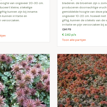
hoogte van ongeveer 20-30 cm.
bladeren. de bloemen zijn s zom
uceert kleine, stekelige
produceren doornachtige vrucht
giftig kunnen zijn bij inname.
gemiddelde hoogte van deze pla
 kunnen irritatie en
ongeveer 10-20 cm. hoewel niet 
 veroorzaken.
giftig, kunnen de stekels van de 
irritatie en pijn veroorzaken bij 
GM P9
€ 2,62 p/s
tijen
Toon alle partijen