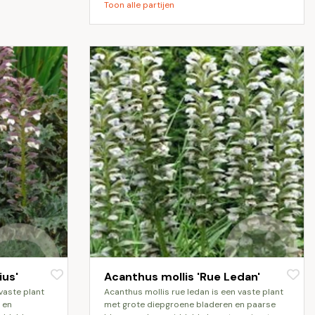
Toon alle partijen
ius'
Acanthus mollis 'Rue Ledan'
acanthus mollis rue ledan is een vaste plant
 en
met grote diepgroene bladeren en paarse