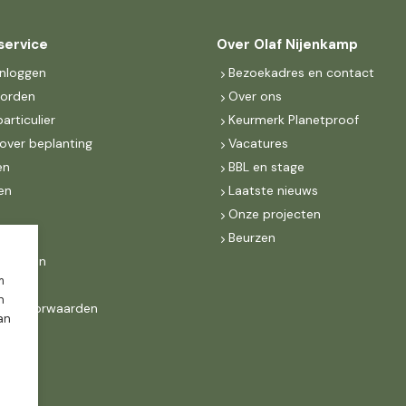
service
Over Olaf Nijenkamp
inloggen
Bezoekadres en contact
worden
Over ons
particulier
Keurmerk Planetproof
over beplanting
Vacatures
en
BBL en stage
en
Laatste nieuws
s
Onze projecten
MKB
Beurzen
d Groen
m
n
ne voorwaarden
dan