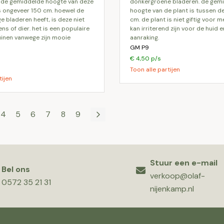
. de gemiddelde hoogte van deze
donkergroene bladeren. de gem
is ongeveer 150 cm. hoewel de
hoogte van de plant is tussen d
ge bladeren heeft, is deze niet
cm. de plant is niet giftig voor 
ens of dier. het is een populaire
kan irriterend zijn voor de huid e
uinen vanwege zijn mooie
aanraking.
GM P9
€ 4,50 p/s
Toon alle partijen
tijen
4
5
6
7
8
9
Stuur een e-mail
Bel ons
verkoop@olaf-
0572 35 21 31
nijenkamp.nl