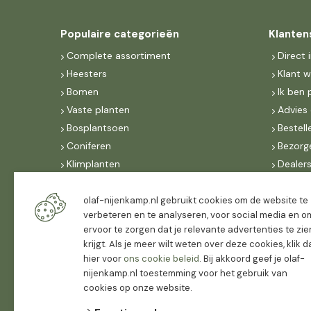
Populaire categorieën
Klanten
Complete assortiment
Direct 
Heesters
Klant 
Bomen
Ik ben 
Vaste planten
Advies 
Bosplantsoen
Bestell
Coniferen
Bezorg
Klimplanten
Dealer
Fruit
Suite 
Dak, lei- & vormbomen
IncoNe
olaf-nijenkamp.nl gebruikt cookies om de website te
verbeteren en te analyseren, voor social media en o
Dealers
FAQ
ervoor te zorgen dat je relevante advertenties te zie
Algeme
krijgt. Als je meer wilt weten over deze cookies, klik 
hier voor
ons cookie beleid
. Bij akkoord geef je olaf-
nijenkamp.nl toestemming voor het gebruik van
cookies op onze website.