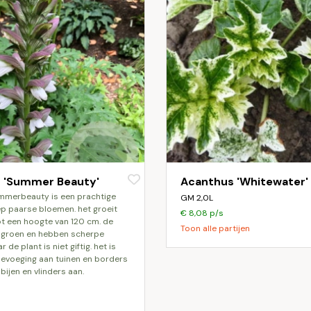
 'Summer Beauty'
Acanthus 'Whitewater'
GM 2,0L
ep paarse bloemen. het groeit
€ 8,08 p/s
t een hoogte van 120 cm. de
Toon alle partijen
n groen en hebben scherpe
de plant is niet giftig. het is
evoeging aan tuinen en borders
 bijen en vlinders aan.