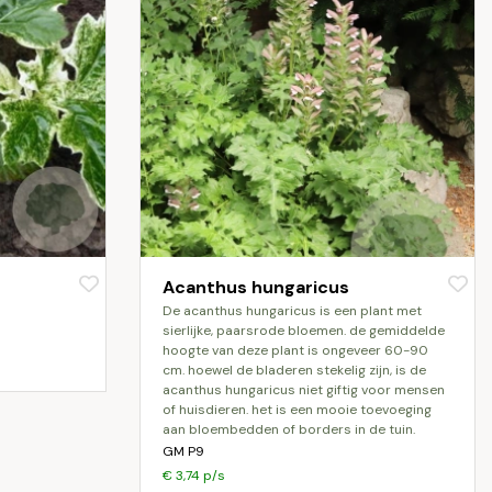
Acanthus hungaricus
de acanthus hungaricus is een plant met
sierlijke, paarsrode bloemen. de gemiddelde
hoogte van deze plant is ongeveer 60-90
cm. hoewel de bladeren stekelig zijn, is de
acanthus hungaricus niet giftig voor mensen
of huisdieren. het is een mooie toevoeging
aan bloembedden of borders in de tuin.
GM P9
€ 3,74 p/s