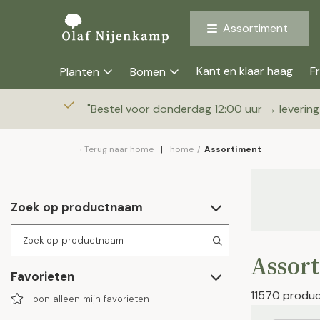
Assortiment
Kant en klaar haag
Fr
Planten
Bomen
"
Bestel voor donderdag 12:00 uur → leverin
Terug naar
home
home
/
Assortiment
Zoek op productnaam
Assor
Favorieten
11570 produ
Toon alleen mijn favorieten