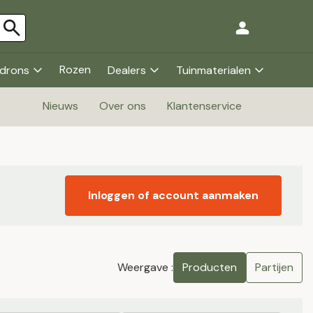
Rozen
drons
Dealers
Tuinmaterialen
Nieuws
Over ons
Klantenservice
Inloggen of account aanmaken
Weergave :
Producten
Partijen