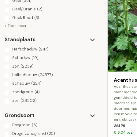
Geel
(381)
Geel/Oranje
(2)
Geel/Rood
(8)
+ Toon meer
Standplaats
Halfschaduw
(2117)
Schaduw
(19)
Zon
(2239)
halfschaduw
(24577)
Acanthus
schaduw
(224)
acanthus summerbeauty is een prachtige
zandgrond
(4)
plant met di
gemiddeld to
zon
(29502)
bladeren zij
doornen, maar 
een mooie to
Grondsoort
en trekt vaak
Bosgrond
(6)
GM P9
€ 6,04 p/s
Droge zandgrond
(25)