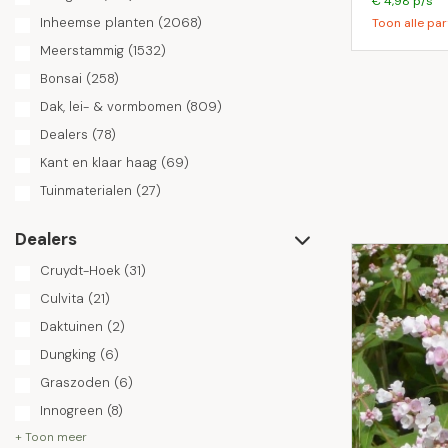
€ 4,98 p/s
Inheemse planten
(2068)
Toon alle par
Meerstammig
(1532)
Bonsai
(258)
Dak, lei- & vormbomen
(809)
Dealers
(78)
Kant en klaar haag
(69)
Tuinmaterialen
(27)
Dealers
Cruydt-Hoek
(31)
Culvita
(21)
Daktuinen
(2)
Dungking
(6)
Graszoden
(6)
Innogreen
(8)
+ Toon meer