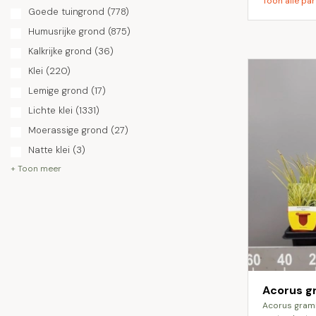
Toon alle par
Goede tuingrond
(778)
Humusrijke grond
(875)
Kalkrijke grond
(36)
Klei
(220)
Lemige grond
(17)
Lichte klei
(1331)
Moerassige grond
(27)
Natte klei
(3)
+ Toon meer
Acorus g
acorus gramineus ogon is een laagblijvende