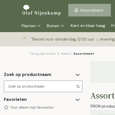
Assortiment
Kant en klaar haag
Fr
Planten
Bomen
"
Bestel voor donderdag 12:00 uur → leverin
Terug naar
home
home
/
Assortiment
Zoek op productnaam
Assor
Favorieten
11509 produ
Toon alleen mijn favorieten