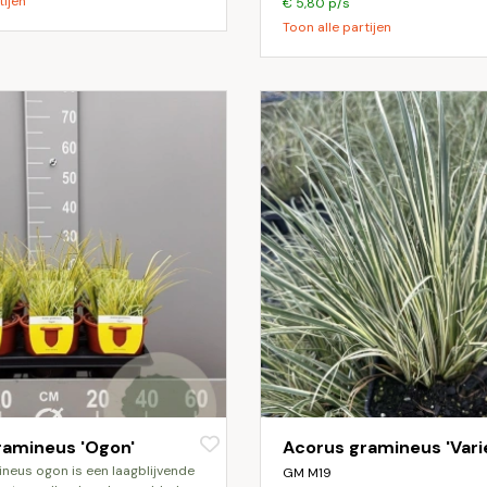
tijen
€ 5,80 p/s
Toon alle partijen
ramineus 'Ogon'
Acorus gramineus 'Vari
GM M19