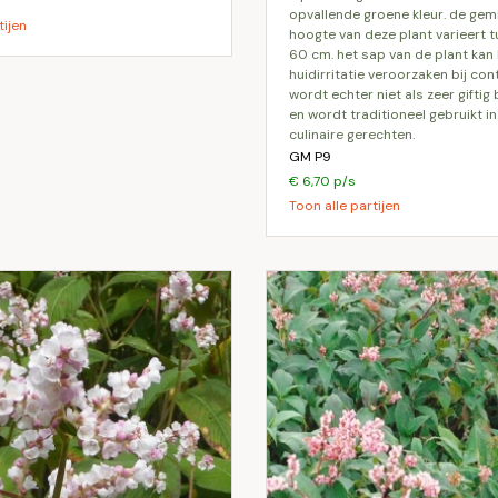
opvallende groene kleur. de ge
tijen
hoogte van deze plant varieert 
60 cm. het sap van de plant kan 
huidirritatie veroorzaken bij con
wordt echter niet als zeer gifti
en wordt traditioneel gebruikt 
culinaire gerechten.
GM P9
€ 6,70 p/s
Toon alle partijen