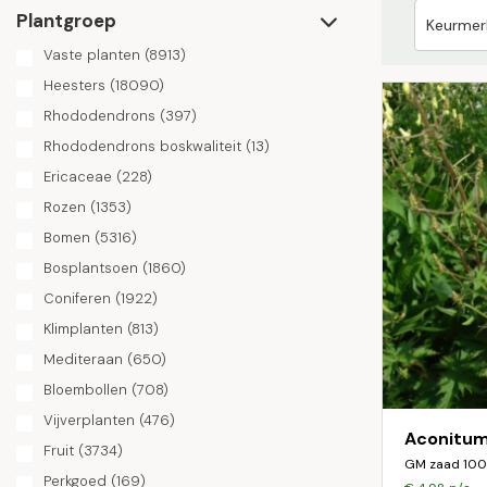
Plantgroep
Vaste planten
(8913)
Heesters
(18090)
Rhododendrons
(397)
Rhododendrons boskwaliteit
(13)
Ericaceae
(228)
Rozen
(1353)
Bomen
(5316)
Bosplantsoen
(1860)
Coniferen
(1922)
Klimplanten
(813)
Mediteraan
(650)
Bloembollen
(708)
Vijverplanten
(476)
Aconitum
Fruit
(3734)
GM zaad 100
Perkgoed
(169)