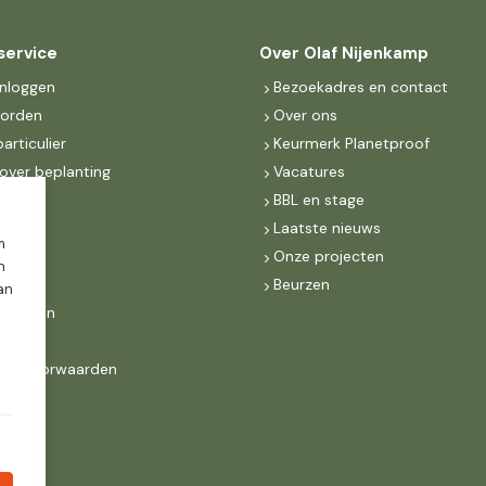
service
Over Olaf Nijenkamp
inloggen
Bezoekadres en contact
worden
Over ons
particulier
Keurmerk Planetproof
over beplanting
Vacatures
en
BBL en stage
en
Laatste nieuws
m
s
Onze projecten
n
MKB
Beurzen
dan
d Groen
ne voorwaarden