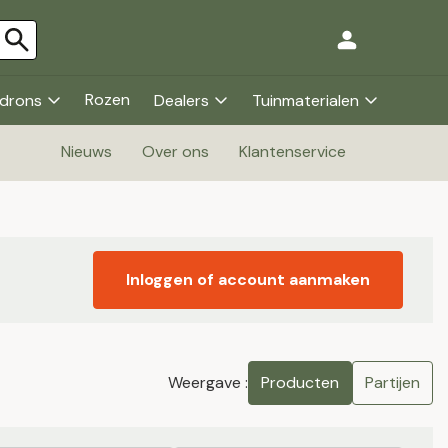
Rozen
drons
Dealers
Tuinmaterialen
Nieuws
Over ons
Klantenservice
Inloggen of account aanmaken
Weergave :
Producten
Partijen