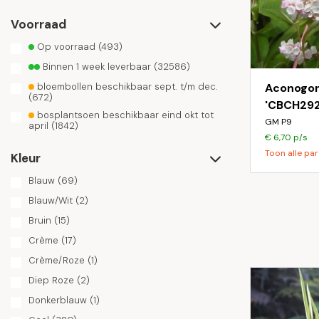
Voorraad
Op voorraad
(493)
Binnen 1 week leverbaar
(32586)
bloembollen beschikbaar sept. t/m dec.
Aconogo
(672)
'CBCH292
bosplantsoen beschikbaar eind okt tot
GM P9
april
(1842)
€ 6,70 p/s
Toon alle par
Kleur
Blauw
(69)
Blauw/Wit
(2)
Bruin
(15)
Crème
(17)
Crème/Roze
(1)
Diep Roze
(2)
Donkerblauw
(1)