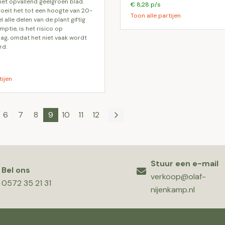
met opvallend geelgroen blad.
€ 8,28 p/s
oeit het tot een hoogte van 20-
Toon alle partijen
 alle delen van de plant giftig
umptie, is het risico op
laag, omdat het niet vaak wordt
rd.
tijen
6
7
8
9
10
11
12
Stuur een e-mail
Bel ons
verkoop@olaf-
0572 35 21 31
nijenkamp.nl