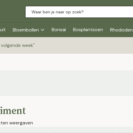
uit
Bonsai
Bosplantsoen
Bloembollen
Rhododen
g volgende week
"
timent
cten weergaven