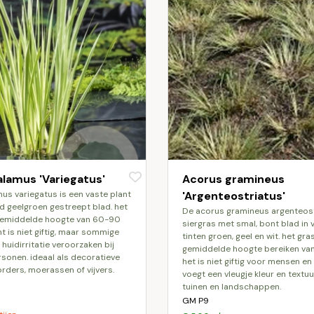
lamus 'Variegatus'
Acorus gramineus
'Argenteostriatus'
d geelgroen gestreept blad. het
de acorus gramineus argenteostriatus is een
 gemiddelde hoogte van 60-90
siergras met smal, bont blad in 
t is niet giftig, maar sommige
tinten groen, geel en wit. het gra
huidirritatie veroorzaken bij
gemiddelde hoogte bereiken va
rsonen. ideaal als decoratieve
het is niet giftig voor mensen en
rders, moerassen of vijvers.
voegt een vleugje kleur en textu
tuinen en landschappen.
GM P9