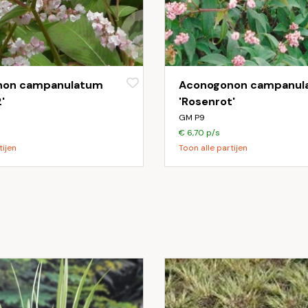
non campanulatum
Aconogonon campanul
'
'Rosenrot'
GM P9
€ 6,70 p/s
tijen
Toon alle partijen