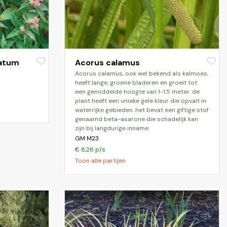
atum
Acorus calamus
acorus calamus, ook wel bekend als kalmoes,
heeft lange, groene bladeren en groeit tot
een gemiddelde hoogte van 1-1,5 meter. de
plant heeft een unieke gele kleur die opvalt in
waterrijke gebieden. het bevat een giftige stof
genaamd beta-asarone die schadelijk kan
zijn bij langdurige inname.
GM M23
€ 8,28 p/s
Toon alle partijen