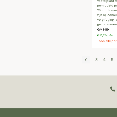
vaste plant 
gemiddeld gr
25 cm. hoewel
zijn bij cons
vergiftiging 
geconsumee
GM M19
€ 8,28 p/s
Toon alle par
3
4
5