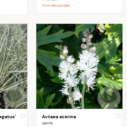
Toon alle partijen
egatus'
Actaea acerina
GM P9