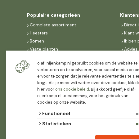
Populaire categorieën
Klanten
Complete assortiment
Direct 
Heesters
Klant 
Bomen
Ik ben 
Vaste planten
Advies 
Bosplantsoen
Bestell
olaf-nijenkamp.nl gebruikt cookies om de website te
Coniferen
Bezorg
verbeteren en te analyseren, voor social media en o
Klimplanten
Dealer
ervoor te zorgen dat je relevante advertenties te zie
Fruit
Suite 
krijgt. Als je meer wilt weten over deze cookies, klik 
Dak, lei- & vormbomen
hier voor
ons cookie beleid
. Bij akkoord geef je olaf-
IncoNe
nijenkamp.nl toestemming voor het gebruik van
Dealers
FAQ
cookies op onze website.
Algeme
Functioneel
Statistieken