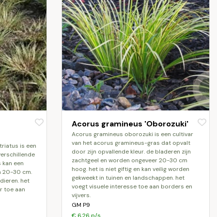
Acorus gramineus 'Oborozuki'
acorus gramineus oborozuki is een cultivar
van het acorus gramineus-gras dat opvalt
door zijn opvallende kleur. de bladeren zijn
verschillende
zachtgeel en worden ongeveer 20-30 cm
s kan een
hoog. het is niet giftig en kan veilig worden
n 20-30 cm.
gekweekt in tuinen en landschappen. het
 dieren. het
voegt visuele interesse toe aan borders en
ur toe aan
vijvers.
GM P9
€ 6,26 p/s