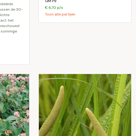
GM P9
middelde
€ 6,70 p/s
tussen de 30-
Toon alle partijen
lichte
tact. het
g beschouwd
in sommige