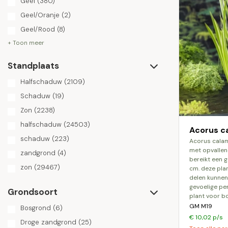
Geel
(380)
Geel/Oranje
(2)
Geel/Rood
(8)
+ Toon meer
Standplaats
Halfschaduw
(2109)
Schaduw
(19)
Zon
(2238)
halfschaduw
(24503)
Acorus ca
schaduw
(223)
acorus calamus variegatus is een vaste plant
met opvallen
zandgrond
(4)
bereikt een
zon
(29467)
cm. deze plan
delen kunnen 
gevoelige pe
Grondsoort
plant voor bo
GM M19
Bosgrond
(6)
€ 10,02 p/s
Droge zandgrond
(25)