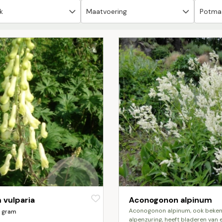
 vulparia
Aconogonon alpinum
aconogonon alpinum, ook bekend als
 gram
alpenzuring, heeft bladeren van 