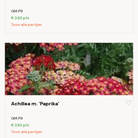
GM P9
€ 2,62 p/s
Toon alle partijen
Achillea m. 'Paprika'
GM P9
€ 2,82 p/s
Toon alle partijen