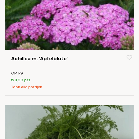
Achillea m. 'Apfelblüte'
GM P9
€ 3,00 p/s
Toon alle partijen