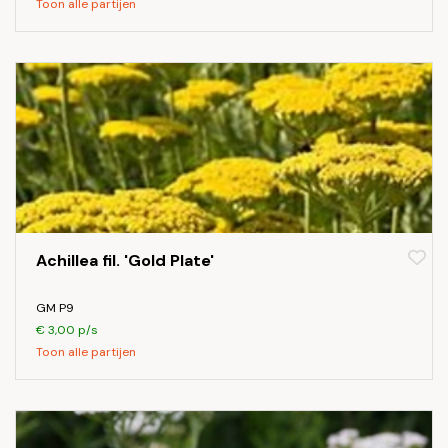
Toon alle partijen
Achillea fil. 'Gold Plate'
GM P9
€ 3,00 p/s
Toon alle partijen