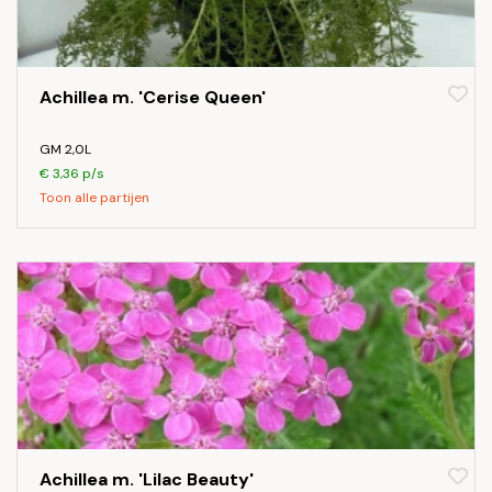
Achillea m. 'Cerise Queen'
GM 2,0L
€ 3,36 p/s
Toon alle partijen
Achillea m. 'Lilac Beauty'