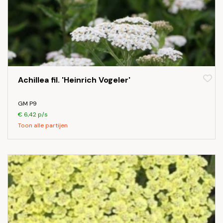
Achillea fil. 'Heinrich Vogeler'
GM P9
€ 6,42 p/s
Toon alle partijen