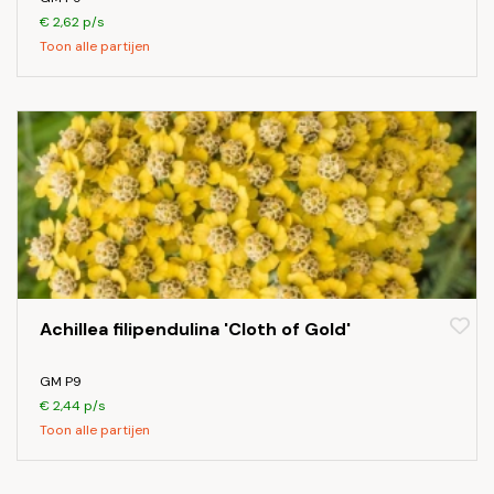
€ 2,62 p/s
Toon alle partijen
Achillea filipendulina 'Cloth of Gold'
GM P9
€ 2,44 p/s
Toon alle partijen