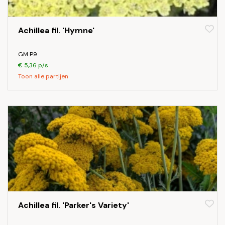
Achillea fil. 'Hymne'
GM P9
€ 5,36 p/s
Toon alle partijen
Achillea fil. 'Parker's Variety'