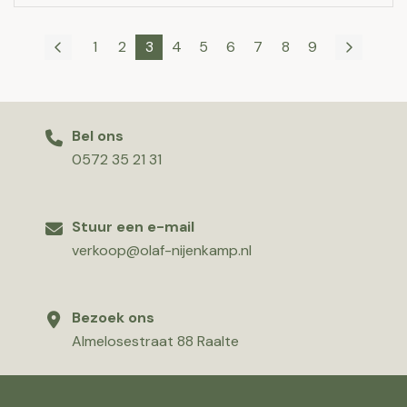
1
2
3
4
5
6
7
8
9
Bel ons
0572 35 21 31
Stuur een e-mail
verkoop@olaf-nijenkamp.nl
Bezoek ons
Almelosestraat 88 Raalte