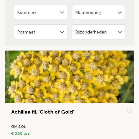
Achillea fil. 'Cloth of Gold'
GM 2,0L
€ 3,58 p/s