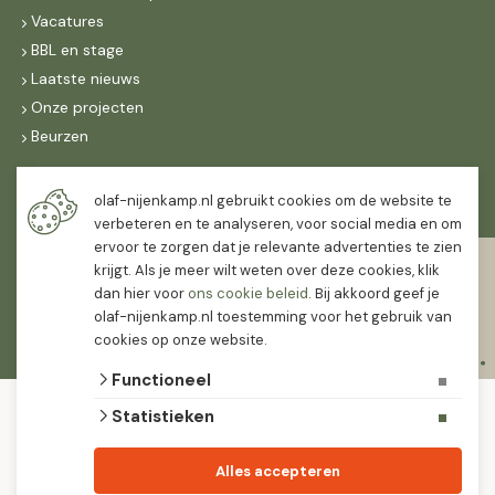
Vacatures
BBL en stage
Laatste nieuws
Onze projecten
Beurzen
Maandag t/m vrijdag
olaf-nijenkamp.nl gebruikt cookies om de website te
verbeteren en te analyseren, voor social media en om
07:30
-
16:30
ervoor te zorgen dat je relevante advertenties te zien
Zaterdag
krijgt. Als je meer wilt weten over deze cookies, klik
07:30
-
12:00
dan hier voor
ons cookie beleid
. Bij akkoord geef je
olaf-nijenkamp.nl toestemming voor het gebruik van
cookies op onze website.
Functioneel
© 2026 Olaf Nijenkamp Tuinplanten Groothandel
Statistieken
algemene voorwaarden
privacy verklaring
Olaf Nijenkamp tuinplanten is PlanetProof gecertificeerd 12021. We werken met
Alles accepteren
leveranciers die leveren met keurmerk.