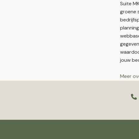
Suite MK
groene s
bedrijfs
planning
webbased
gegeven
waardoor
jouw bedr
Meer ove