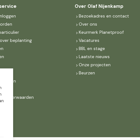
service
Over Olaf Nijenkamp
inloggen
Bezoekadres en contact
worden
Over ons
particulier
Keurmerk Planetproof
over beplanting
Vacatures
en
BBL en stage
en
Laatste nieuws
s
Onze projecten
MKB
Beurzen
d Groen
m
n
ne voorwaarden
dan