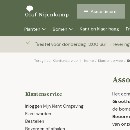
Assortiment
Kant en klaar haag
Fr
Planten
Bomen
"
Bestel voor donderdag 12:00 uur → leverin
Terug naar
Klantenservice
home
/
Klantenservice
/
S
Asso
Klantenservice
Het com
Grooth
Inloggen Mijn Klant Omgeving
de bome
Klant worden
Become
Bestellen
van onze
Bezorgen of afhalen