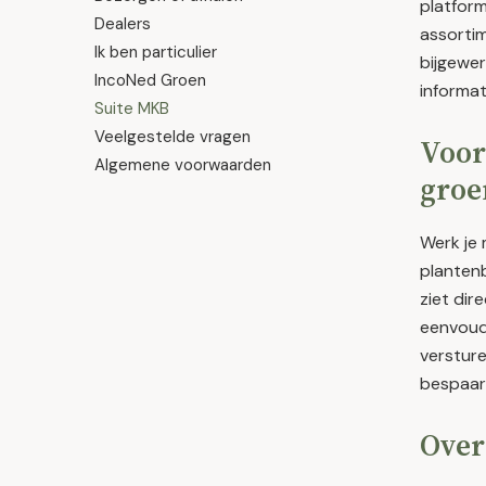
platform
Dealers
assorti
Ik ben particulier
bijgewer
IncoNed Groen
informat
Suite MKB
Veelgestelde vragen
Voor
Algemene voorwaarden
groe
Werk je
planten
ziet dir
eenvoud
versture
bespaar 
Over