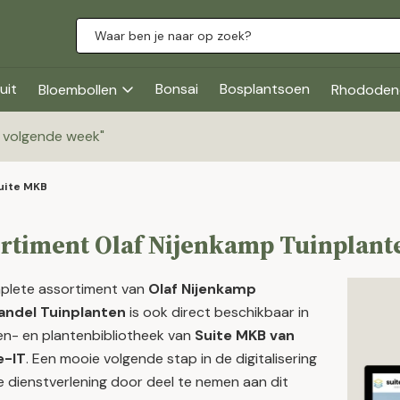
uit
Bonsai
Bosplantsoen
Bloembollen
Rhododen
g volgende week
"
uite MKB
rtiment Olaf Nijenkamp Tuinplant
plete assortiment van
Olaf Nijenkamp
andel Tuinplanten
is ook direct beschikbaar in
n- en plantenbibliotheek van
Suite MKB van
-IT
. Een mooie volgende stap in de digitalisering
 dienstverlening door deel te nemen aan dit