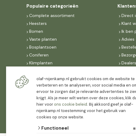
Populaire categorieën
Klanten
Complete assortiment
Direct 
Heesters
Klant 
Bomen
Ik ben 
Vaste planten
Advies 
Bosplantsoen
Bestell
Coniferen
Bezorg
Klimplanten
Dealer
Fruit
Suite 
Dak, lei- & vormbomen
IncoNe
olaf-nijenkamp.nl gebruikt cookies om de website te
verbeteren en te analyseren, voor social media en o
Dealers
FAQ
ervoor te zorgen dat je relevante advertenties te zie
Algeme
krijgt. Als je meer wilt weten over deze cookies, klik 
hier voor
ons cookie beleid
. Bij akkoord geef je olaf-
nijenkamp.nl toestemming voor het gebruik van
cookies op onze website.
Functioneel