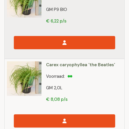
GM P9 BIO
€ 6,22 p/s
Carex caryophyllea 'the Beatles'
Voorraad:
GM 2,0L
€ 8,08 p/s