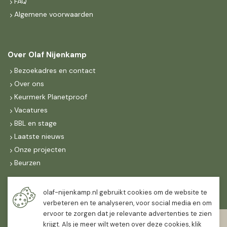
FAQ
Algemene voorwaarden
Over Olaf Nijenkamp
Bezoekadres en contact
Over ons
Keurmerk Planetproof
Vacatures
BBL en stage
Laatste nieuws
Onze projecten
Beurzen
Maandag t/m vrijdag
olaf-nijenkamp.nl gebruikt cookies om de website te
07:30
-
16:30
verbeteren en te analyseren, voor social media en om
ervoor te zorgen dat je relevante advertenties te zien
Zaterdag
krijgt. Als je meer wilt weten over deze cookies, klik