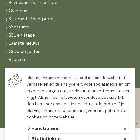
Bezoekadres en contact
Over ons
Keurmerk Planetproof
Vacatures
BBL en stage
Laatste nieuws
Onze projecten
Beurzen
Maandag t/m vrijdag
olaf-nijenkamp.nl gebruikt cookies om de website te
07:30
-
16:30
verbeteren en te analyseren, voor social media en om
ervoor te zorgen dat je relevante advertenties te zien
Zaterdag
krijgt. Als je meer wilt weten over deze cookies, klik
07:30
-
12:00
dan hier voor
ons cookie beleid
. Bij akkoord geef je
olaf-nijenkamp.nl toestemming voor het gebruik van
cookies op onze website.
Functioneel
© 2026 Olaf Nijenkamp Tuinplanten Groothandel
Statistieken
algemene voorwaarden