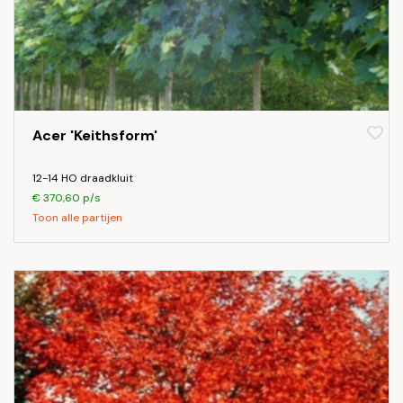
Acer 'Keithsform'
12-14 HO draadkluit
€ 370,60 p/s
Toon alle partijen