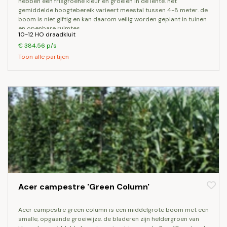
hebben een frisgroene kleur en groeien in de lente. het
gemiddelde hoogtebereik varieert meestal tussen 4-8 meter. de
boom is niet giftig en kan daarom veilig worden geplant in tuinen
en openbare ruimtes.
10-12 HO draadkluit
€ 384,56 p/s
Toon alle partijen
Acer campestre 'Green Column'
acer campestre green column is een middelgrote boom met een
smalle, opgaande groeiwijze. de bladeren zijn heldergroen van