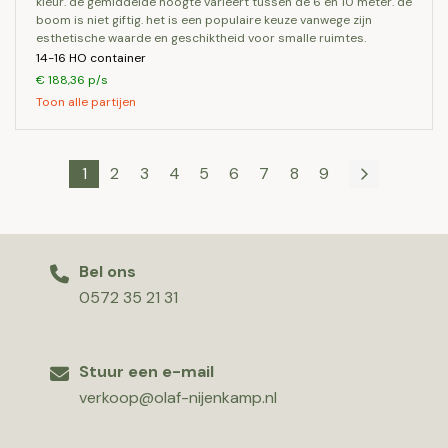
kleur. de gemiddelde hoogte varieert tussen de 6 en 10 meter. de
boom is niet giftig. het is een populaire keuze vanwege zijn
esthetische waarde en geschiktheid voor smalle ruimtes.
14-16 HO container
€ 188,36 p/s
Toon alle partijen
1
2
3
4
5
6
7
8
9
Bel ons
0572 35 21 31
Stuur een e-mail
verkoop@olaf-nijenkamp.nl