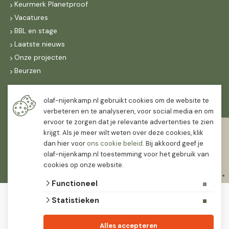
Keurmerk Planetproof
Vacatures
BBL en stage
Laatste nieuws
Onze projecten
Beurzen
Maandag t/m vrijdag
olaf-nijenkamp.nl gebruikt cookies om de website te
07:30
-
16:30
verbeteren en te analyseren, voor social media en om
ervoor te zorgen dat je relevante advertenties te zien
Zaterdag
krijgt. Als je meer wilt weten over deze cookies, klik
07:30
-
12:00
dan hier voor
ons cookie beleid
. Bij akkoord geef je
olaf-nijenkamp.nl toestemming voor het gebruik van
cookies op onze website.
Functioneel
© 2026 Olaf Nijenkamp Tuinplanten Groothandel
Statistieken
algemene voorwaarden
privacy verklaring
Olaf Nijenkamp tuinplanten is PlanetProof gecertificeerd 12021. We werken met
Alles accepteren
leveranciers die leveren met keurmerk.