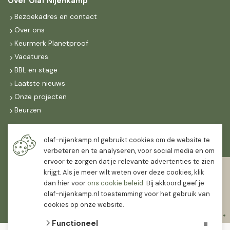
Over Olaf Nijenkamp
Bezoekadres en contact
Over ons
Keurmerk Planetproof
Vacatures
BBL en stage
Laatste nieuws
Onze projecten
Beurzen
Maandag t/m vrijdag
olaf-nijenkamp.nl gebruikt cookies om de website te
07:30
-
16:30
verbeteren en te analyseren, voor social media en om
ervoor te zorgen dat je relevante advertenties te zien
Zaterdag
krijgt. Als je meer wilt weten over deze cookies, klik
07:30
-
12:00
dan hier voor
ons cookie beleid
. Bij akkoord geef je
olaf-nijenkamp.nl toestemming voor het gebruik van
cookies op onze website.
Functioneel