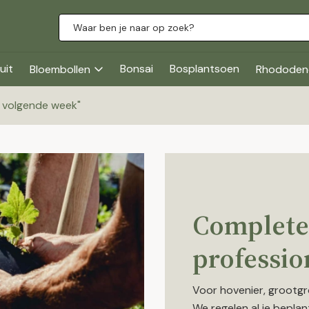
uit
Bonsai
Bosplantsoen
Bloembollen
Rhododen
g volgende week
"
Complete
professio
Voor hovenier, grootgr
We regelen al je beplan