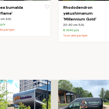
aea bumalda
Rhododendron
dflame'
yakushimanum
'Millennium Gold'
 cm 3,0L
 p/s
20-30 cm 5,0L
le partijen
€ 31,40 p/s
Toon alle partijen