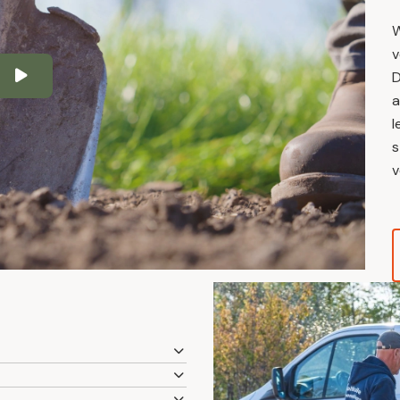
W
v
D
a
l
s
v