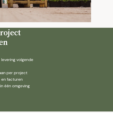
project
en
 levering volgende
laan per project
n en facturen
 in één omgeving