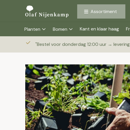
Assortiment
Kant en klaar haag
Fr
Planten
Bomen
"
Bestel voor donderdag 12:00 uur → leverin