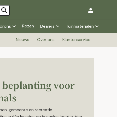
Rozen
drons
Dealers
Tuinmaterialen
Nieuws
Over ons
Klantenservice
 beplanting voor
nals
oen, gemeente en recreatie.
ting in
één levering
op je aanleg locatie. Van