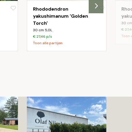
Rhododendron
Rho
yakushimanum 'Golden
yak
Torch'
30 cm
€ 27,4
30 cm 5,0L
Toon a
€ 27,46 p/s
Toon alle partijen