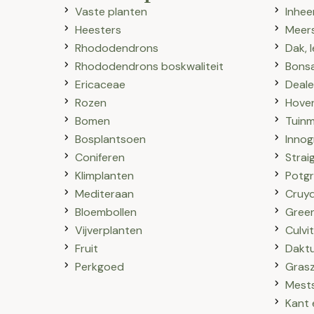
Vaste planten
Inhee
Heesters
Meer
Rhododendrons
Dak, 
Rhododendrons boskwaliteit
Bonsa
Ericaceae
Deale
Rozen
Hoven
Bomen
Tuinm
Bosplantsoen
Innog
Coniferen
Strai
Klimplanten
Potg
Mediteraan
Cruy
Bloembollen
Gree
Vijverplanten
Culvi
Fruit
Daktu
Perkgoed
Gras
Mests
Kant 