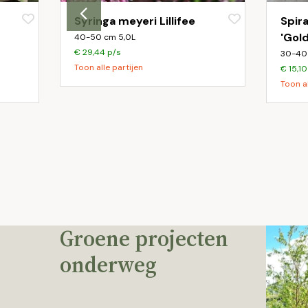
Syringa meyeri Lillifee
Spir
'Gol
40-50 cm 5,0L
€ 29,44 p/s
30-40
Toon alle partijen
€ 15,10
Toon al
Groene projecten
onderweg