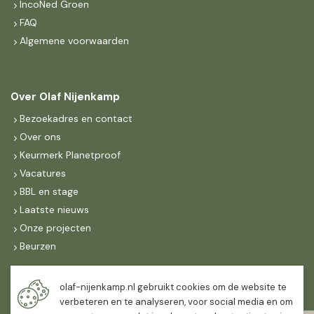
IncoNed Groen
FAQ
Algemene voorwaarden
Over Olaf Nijenkamp
Bezoekadres en contact
Over ons
Keurmerk Planetproof
Vacatures
BBL en stage
Laatste nieuws
Onze projecten
Beurzen
Maandag t/m vrijdag
olaf-nijenkamp.nl gebruikt cookies om de website te
07:30
-
16:30
verbeteren en te analyseren, voor social media en om