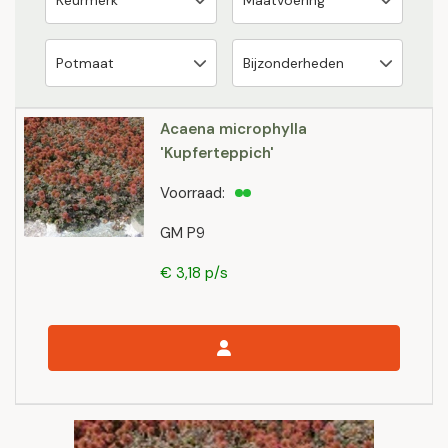
Acaena microphylla
'Kupferteppich'
Voorraad:
GM P9
€ 3,18 p/s