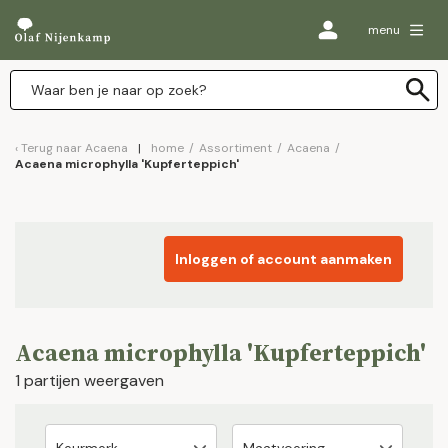
menu
Terug naar
Acaena
home
/
Assortiment
/
Acaena
/
Acaena microphylla 'Kupferteppich'
Inloggen of account aanmaken
Acaena microphylla 'Kupferteppich'
1 partijen weergaven