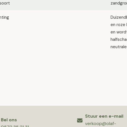
soort
zandgron
hting
Duizendb
en roze 
en word
halfscha
neutrale
Stuur een e-mail
Bel ons
verkoop@olaf-