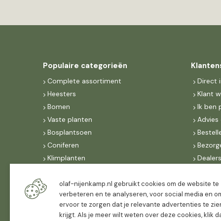
Populaire categorieën
Klanten
Complete assortiment
Direct 
Heesters
Klant 
Bomen
Ik ben 
Vaste planten
Advies 
Bosplantsoen
Bestell
Coniferen
Bezorg
Klimplanten
Dealer
Fruit
Suite 
Dak, lei- & vormbomen
IncoNe
olaf-nijenkamp.nl gebruikt cookies om de website te
verbeteren en te analyseren, voor social media en o
Dealers
FAQ
ervoor te zorgen dat je relevante advertenties te zie
Algeme
krijgt. Als je meer wilt weten over deze cookies, klik 