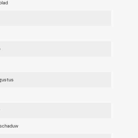
blad
e
ugustus
g
lfschaduw