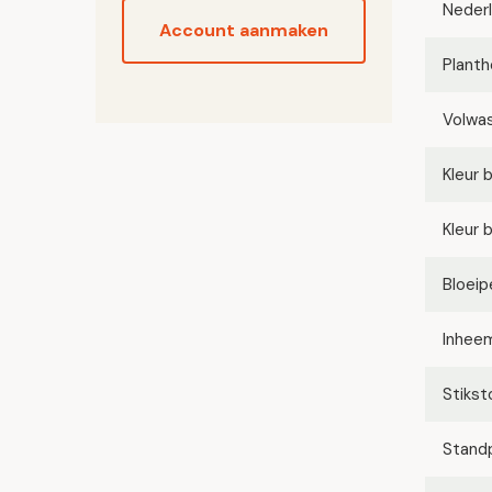
Neder
Account aanmaken
Planth
Volwa
Kleur 
Kleur 
Bloeip
Inhee
Stikst
Stand