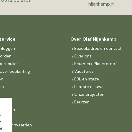
0572 35 21 31
nijenkamp.nl
service
Over Olaf Nijenkamp
inloggen
Bezoekadres en contact
worden
Over ons
particulier
Keurmerk Planetproof
over beplanting
Vacatures
en
BBL en stage
en
Laatste nieuws
s
Onze projecten
MKB
Beurzen
d Groen
m
n
ne voorwaarden
dan