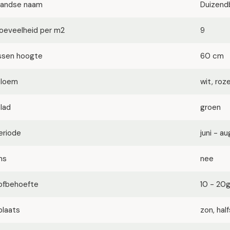
landse naam
Duizend
oeveelheid per m2
9
ssen hoogte
60 cm
bloem
wit, roz
blad
groen
eriode
juni - a
ms
nee
ofbehoefte
10 - 20
plaats
zon, ha