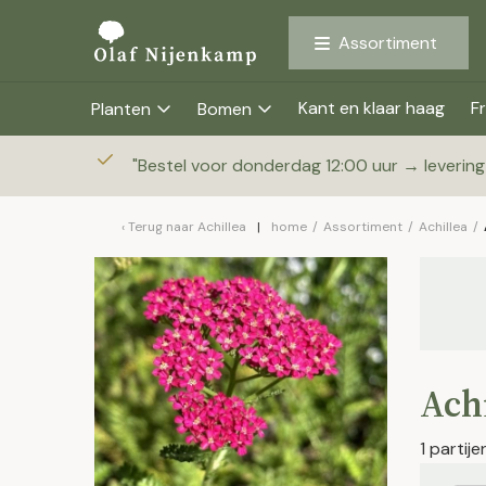
Assortiment
Kant en klaar haag
Fr
Planten
Bomen
"
Bestel voor donderdag 12:00 uur → leverin
Terug naar
Achillea
home
/
Assortiment
/
Achillea
/
Achi
1 partij