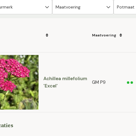
Maatvoering
Achillea millefolium
GM P9
'Excel'
caties