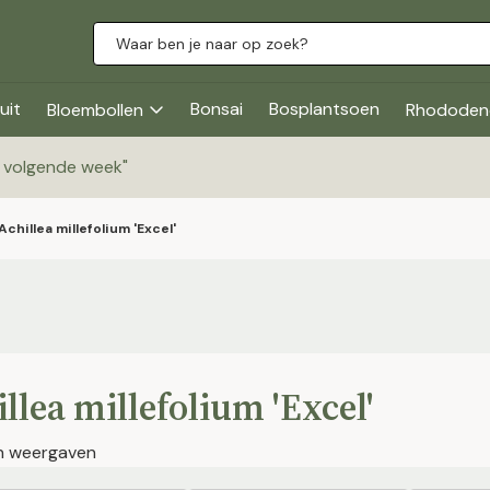
uit
Bonsai
Bosplantsoen
Bloembollen
Rhododen
g volgende week
"
Achillea millefolium 'Excel'
llea millefolium 'Excel'
en weergaven