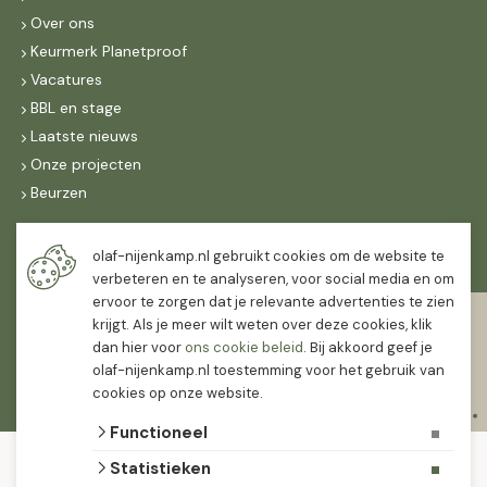
Over ons
Keurmerk Planetproof
Vacatures
BBL en stage
Laatste nieuws
Onze projecten
Beurzen
Maandag t/m vrijdag
olaf-nijenkamp.nl gebruikt cookies om de website te
07:30
-
16:30
verbeteren en te analyseren, voor social media en om
ervoor te zorgen dat je relevante advertenties te zien
Zaterdag
krijgt. Als je meer wilt weten over deze cookies, klik
07:30
-
12:00
dan hier voor
ons cookie beleid
. Bij akkoord geef je
olaf-nijenkamp.nl toestemming voor het gebruik van
cookies op onze website.
Functioneel
© 2026 Olaf Nijenkamp Tuinplanten Groothandel
Statistieken
algemene voorwaarden