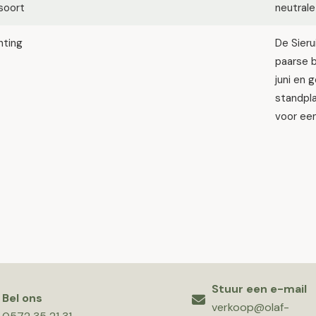
soort
neutrale
hting
De Sieru
paarse b
juni en 
standpla
voor een 
Stuur een e-mail
Bel ons
verkoop@olaf-