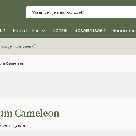
uit
Bonsai
Bosplantsoen
Bloembollen
Rhododen
g volgende week
"
ium Cameleon
ium Cameleon
en weergaven