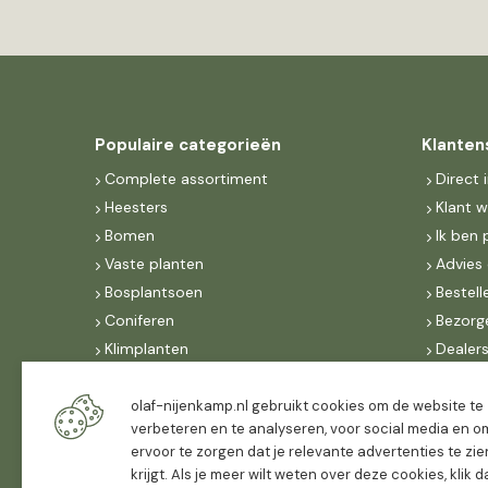
Populaire categorieën
Klanten
Complete assortiment
Direct 
Heesters
Klant 
Bomen
Ik ben 
Vaste planten
Advies 
Bosplantsoen
Bestell
Coniferen
Bezorg
Klimplanten
Dealer
Fruit
Suite 
Dak, lei- & vormbomen
IncoNe
olaf-nijenkamp.nl gebruikt cookies om de website te
verbeteren en te analyseren, voor social media en o
Dealers
FAQ
ervoor te zorgen dat je relevante advertenties te zie
Algeme
krijgt. Als je meer wilt weten over deze cookies, klik 