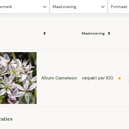
Maatvoering
Allium Cameleon
verpakt per 100
caties