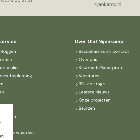
0572 35 21 31
nijenkamp.nl
service
Over Olaf Nijenkamp
inloggen
Bezoekadres en contact
worden
Over ons
particulier
Keurmerk Planetproof
over beplanting
Vacatures
en
BBL en stage
en
Laatste nieuws
s
Onze projecten
MKB
Beurzen
d Groen
m
n
ne voorwaarden
dan