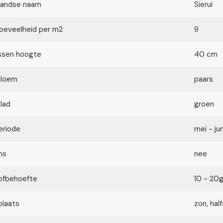
landse naam
Sierui
oeveelheid per m2
9
ssen hoogte
40 cm
bloem
paars
blad
groen
eriode
mei - jun
ms
nee
ofbehoefte
10 - 20
plaats
zon, ha