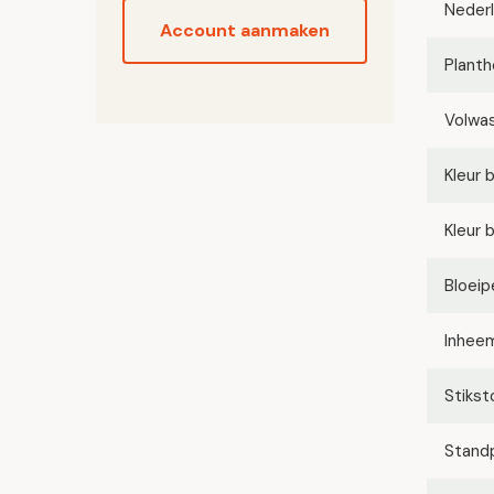
Neder
Account aanmaken
Planth
Volwa
Kleur 
Kleur 
Bloeip
Inhee
Stikst
Stand