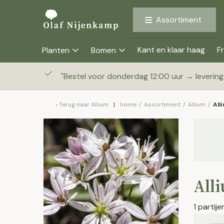
Assortiment
Kant en klaar haag
Fr
Planten
Bomen
"
Bestel voor donderdag 12:00 uur → leverin
Terug naar
Allium
home
/
Assortiment
/
Allium
/
All
All
1 partij