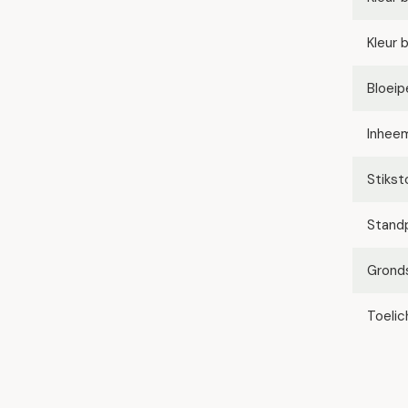
Kleur 
Bloeip
Inhee
Stikst
Stand
Grond
Toelic