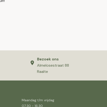
uin!
Bezoek ons
Almelosestraat 88
Raalte
Maandag t/m vrijdag
07:30
-
16:30