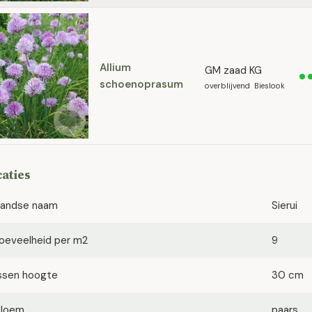
Allium
GM zaad KG
schoenoprasum
overblijvend Bieslook
caties
landse naam
Sierui
oeveelheid per m2
9
ssen hoogte
30 cm
bloem
paars