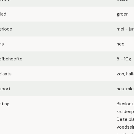
blad
groen
eriode
mei - jun
ms
nee
ofbehoefte
5 - 10g
plaats
zon, ha
soort
neutrale
hting
Biesloo
kruidenp
Deze pla
voedselr