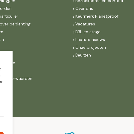
inloggen
Bezoekadres en contact
worden
Over ons
particulier
Keurmerk Planetproof
over beplanting
Vacatures
en
BBL en stage
en
Laatste nieuws
s
Onze projecten
MKB
Beurzen
d Groen
m
n
ne voorwaarden
dan