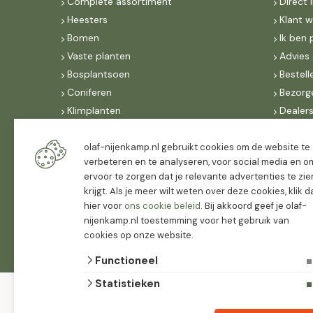
Complete assortiment
Direct 
Heesters
Klant 
Bomen
Ik ben 
Vaste planten
Advies 
Bosplantsoen
Bestell
Coniferen
Bezorg
Klimplanten
Dealer
Fruit
Suite 
Dak, lei- & vormbomen
IncoNe
olaf-nijenkamp.nl gebruikt cookies om de website te
verbeteren en te analyseren, voor social media en o
Dealers
FAQ
ervoor te zorgen dat je relevante advertenties te zie
Algeme
krijgt. Als je meer wilt weten over deze cookies, klik 
hier voor
ons cookie beleid
. Bij akkoord geef je olaf-
nijenkamp.nl toestemming voor het gebruik van
cookies op onze website.
Functioneel
Statistieken
© 2026 Olaf
algemene
Nijenkamp
voorwaarden
privacy
Tuinplanten
verklaring