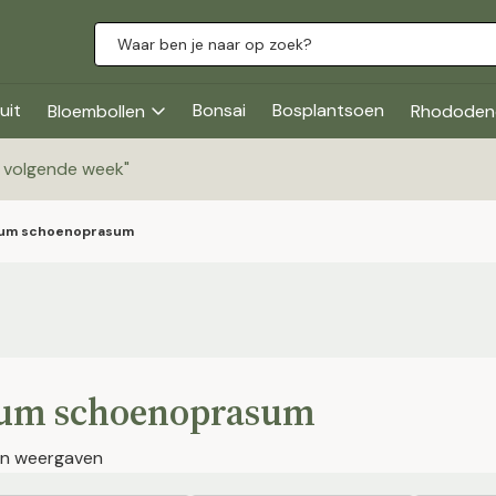
uit
Bonsai
Bosplantsoen
Bloembollen
Rhododen
g volgende week
"
ium schoenoprasum
ium schoenoprasum
jen weergaven