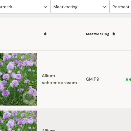
Maatvoering
Allium
GM P9
schoenoprasum