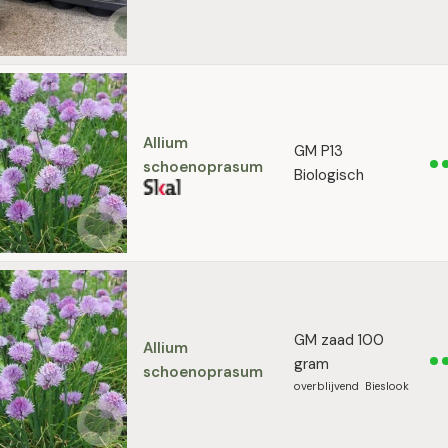
Allium
GM P13
schoenoprasum
Biologisch
GM zaad 100
Allium
gram
schoenoprasum
overblijvend Bieslook