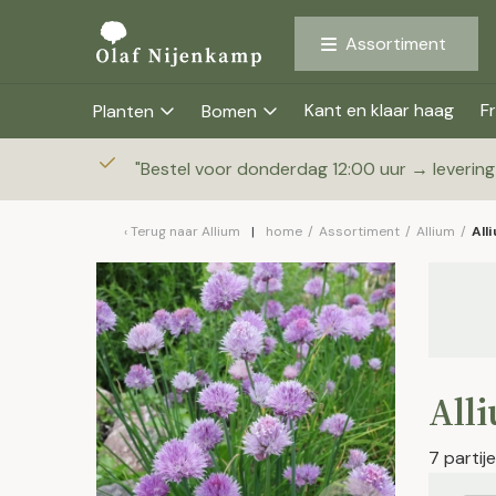
Assortiment
Kant en klaar haag
Fr
Planten
Bomen
"
Bestel voor donderdag 12:00 uur → leverin
Terug naar
Allium
home
/
Assortiment
/
Allium
/
All
All
7 parti