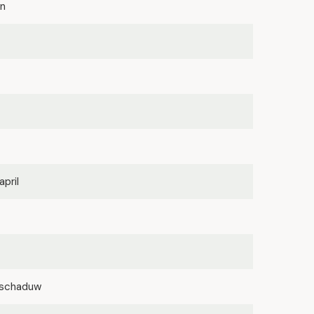
n
april
lfschaduw