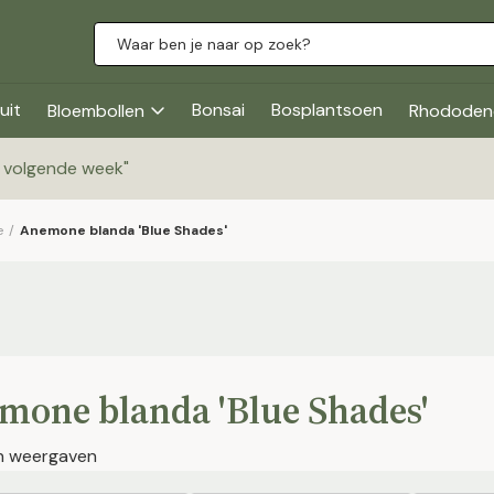
uit
Bonsai
Bosplantsoen
Bloembollen
Rhododen
g volgende week
"
e
/
Anemone blanda 'Blue Shades'
mone blanda 'Blue Shades'
en weergaven