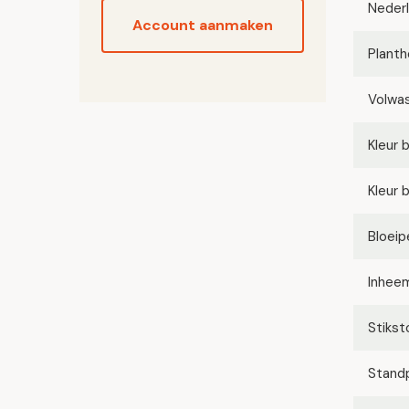
Neder
Account aanmaken
Planth
Volwa
Kleur 
Kleur 
Bloeip
Inhee
Stikst
Stand