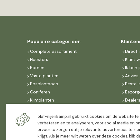
Populaire categorieën
Klanten
Complete assortiment
Direct 
Heesters
Klant 
Bomen
Ik ben 
Vaste planten
Advies 
Bosplantsoen
Bestell
Coniferen
Bezorg
Klimplanten
Dealer
Fruit
Suite 
Dak, lei- & vormbomen
IncoNe
olaf-nijenkamp.nl gebruikt cookies om de website te
verbeteren en te analyseren, voor social media en o
Dealers
FAQ
ervoor te zorgen dat je relevante advertenties te zie
Algeme
krijgt. Als je meer wilt weten over deze cookies, klik 