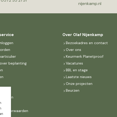
0572 35 21 31
nijenkamp.nl
service
Over Olaf Nijenkamp
inloggen
Bezoekadres en contact
worden
Over ons
particulier
Keurmerk Planetproof
over beplanting
Vacatures
en
BBL en stage
en
Laatste nieuws
s
Onze projecten
MKB
Beurzen
d Groen
m
n
ne voorwaarden
dan