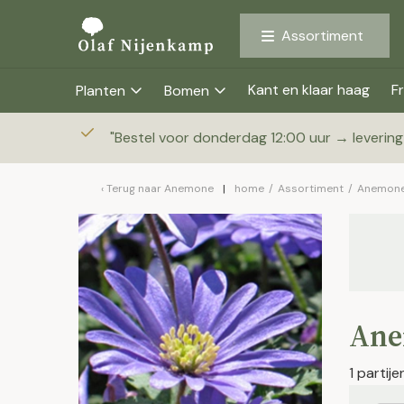
Assortiment
Kant en klaar haag
Fr
Planten
Bomen
"
Bestel voor donderdag 12:00 uur → leverin
Terug naar
Anemone
home
/
Assortiment
/
Anemon
Ane
1 partij