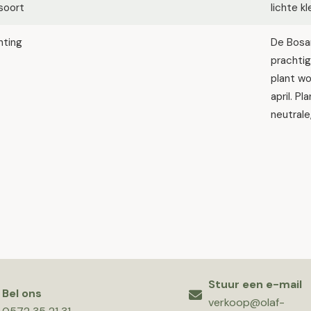
soort
lichte k
hting
De Bosa
prachti
plant w
april. Pl
neutrale
Stuur een e-mail
Bel ons
verkoop@olaf-