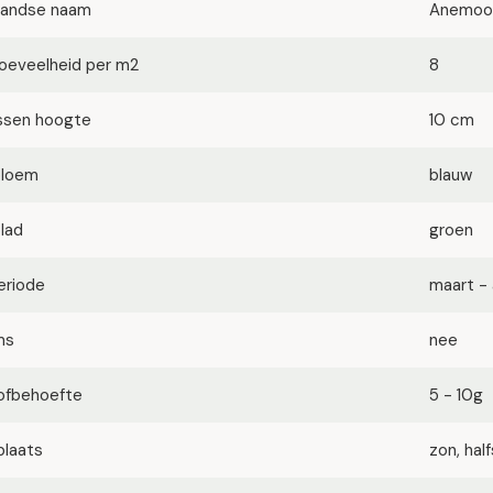
landse naam
Anemoo
oeveelheid per m2
8
ssen hoogte
10 cm
bloem
blauw
blad
groen
eriode
maart - 
ms
nee
ofbehoefte
5 - 10g
plaats
zon, ha