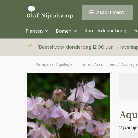
Assortiment
Kant en klaar haag
Fr
Planten
Bomen
"
Bestel voor donderdag 12:00 uur → leverin
Terug naar
Aquilegia
home
/
Assortiment
/
Aquilegia
Aqui
2 parti