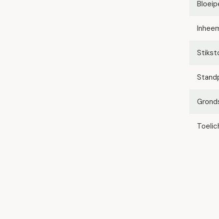
Bloeip
Inhee
Stikst
Stand
Grond
Toelic