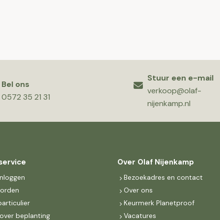
Stuur een e-mail
Bel ons
verkoop@olaf-
0572 35 21 31
nijenkamp.nl
service
Over Olaf Nijenkamp
inloggen
Bezoekadres en contact
worden
Over ons
particulier
Keurmerk Planetproof
over beplanting
Vacatures