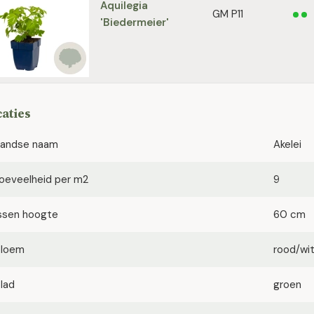
Aquilegia
GM P11
'Biedermeier'
caties
landse naam
Akelei
oeveelheid per m2
9
ssen hoogte
60 cm
bloem
rood/wi
blad
groen