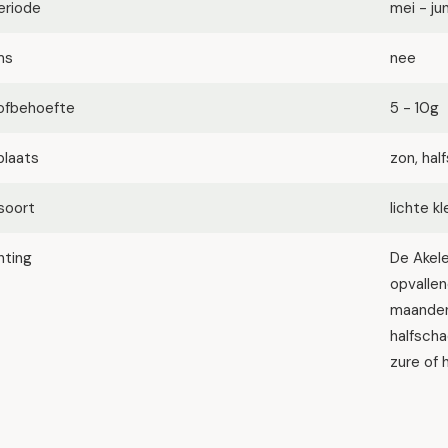
eriode
mei - jun
ms
nee
ofbehoefte
5 - 10g
plaats
zon, ha
soort
lichte k
hting
De Akele
opvallen
maanden 
halfschad
zure of 