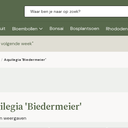
uit
Bonsai
Bosplantsoen
Bloembollen
Rhododen
g volgende week
"
/
Aquilegia 'Biedermeier'
legia 'Biedermeier'
jen weergaven