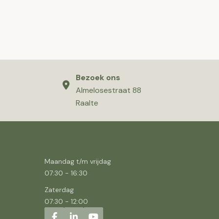
Bezoek ons
Almelosestraat 88
Raalte
Maandag t/m vrijdag
07:30
-
16:30
Zaterdag
07:30
-
12:00