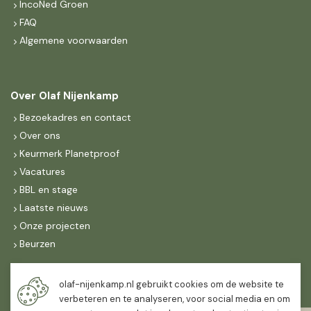
IncoNed Groen
FAQ
Algemene voorwaarden
Over Olaf Nijenkamp
Bezoekadres en contact
Over ons
Keurmerk Planetproof
Vacatures
BBL en stage
Laatste nieuws
Onze projecten
Beurzen
Maandag t/m vrijdag
olaf-nijenkamp.nl gebruikt cookies om de website te
07:30
-
16:30
verbeteren en te analyseren, voor social media en om