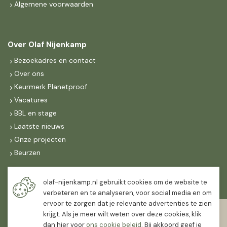
Algemene voorwaarden
Over Olaf Nijenkamp
Bezoekadres en contact
Over ons
Keurmerk Planetproof
Vacatures
BBL en stage
Laatste nieuws
Onze projecten
Beurzen
Maandag t/m vrijdag
olaf-nijenkamp.nl gebruikt cookies om de website te
07:30
-
16:30
verbeteren en te analyseren, voor social media en om
ervoor te zorgen dat je relevante advertenties te zien
Zaterdag
krijgt. Als je meer wilt weten over deze cookies, klik
07:30
-
12:00
dan hier voor
ons cookie beleid
. Bij akkoord geef je