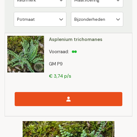
Asplenium trichomanes
Voorraad:
GM P9
€ 3,74 p/s