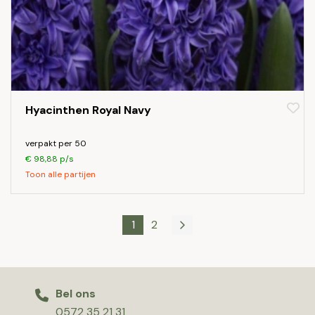
Hyacinthen Royal Navy
verpakt per 50
€ 98,88 p/s
Toon alle partijen
1
2
Bel ons
0572 35 21 31