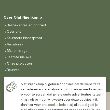
Over Olaf Nijenkamp
Bezoekadres en contact
Over ons
Keurmerk Planetproof
Vacatures
BBL en stage
Laatste nieuws
Onze projecten
Beurzen
Maandag t/m vrijdag
olaf-nijenkamp.nl gebruikt cookies om de website te
07:30
-
16:30
verbeteren en te analyseren, voor social media en om
ervoor te zorgen dat je relevante advertenties te zien
Zaterdag
krijgt. Als je meer wilt weten over deze cookies, klik
07:30
-
12:00
dan hier voor
ons cookie beleid
. Bij akkoord geef je
olaf-nijenkamp.nl toestemming voor het gebruik van