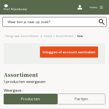
menu
Terug naar
Assortiment
home
/
Assortiment
/
Ixia
Inloggen of account aanmaken
Assortiment
1 producten weergaven
Weergave :
Producten
Partijen