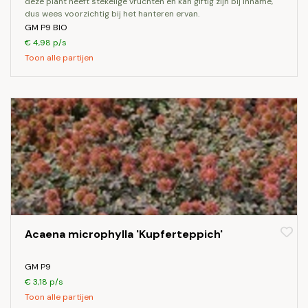
deze plant heeft stekelige vruchten en kan giftig zijn bij inname,
dus wees voorzichtig bij het hanteren ervan.
GM P9 BIO
€ 4,98 p/s
Toon alle partijen
Acaena microphylla 'Kupferteppich'
GM P9
€ 3,18 p/s
Toon alle partijen