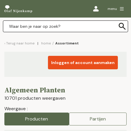
menu
Terug naar
home
home
/
Assortiment
Inloggen of account aanmaken
Algemeen Planten
10701 producten weergaven
Weergave :
Producten
Partijen