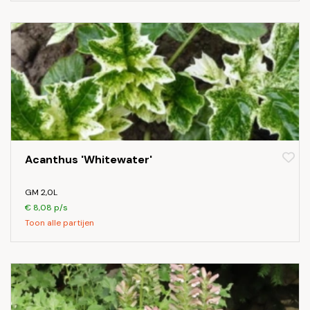
Acanthus 'Whitewater'
GM 2,0L
€ 8,08 p/s
Toon alle partijen