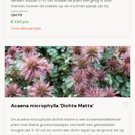
varieert tussen 5-10 cm. hoewel de plant niet giftig is voor
mensen, kunnen de stekels op de vruchten pijnlijk zijn bij
aanraking.
GM P9
€ 2,82 p/s
Toon alle partijen
Acaena microphylla 'Dichte Matte'
de acaena microphylla dichte matte is een bodembedekkende
plant met kleine, groene blaadjes. het heeft een gemiddelde
hoogte van 5-10 cm en vormt een dicht tapijt op de grond. let op