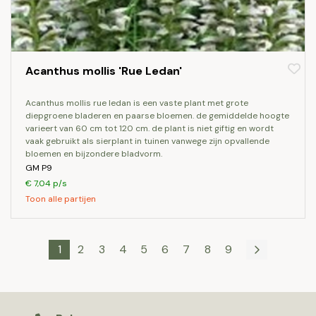
Acanthus mollis 'Rue Ledan'
acanthus mollis rue ledan is een vaste plant met grote
diepgroene bladeren en paarse bloemen. de gemiddelde hoogte
varieert van 60 cm tot 120 cm. de plant is niet giftig en wordt
vaak gebruikt als sierplant in tuinen vanwege zijn opvallende
bloemen en bijzondere bladvorm.
GM P9
€ 7,04 p/s
Toon alle partijen
1
2
3
4
5
6
7
8
9