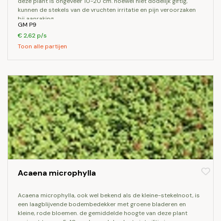
deze plant is ongeveer 10-20 cm. hoewel niet dodelijk giftig,
kunnen de stekels van de vruchten irritatie en pijn veroorzaken
bij aanraking.
GM P9
€ 2,62 p/s
Toon alle partijen
Acaena microphylla
acaena microphylla, ook wel bekend als de kleine-stekelnoot, is
een laagblijvende bodembedekker met groene bladeren en
kleine, rode bloemen. de gemiddelde hoogte van deze plant