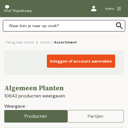
menu
Terug naar
home
home
/
Assortiment
Inloggen of account aanmaken
Algemeen Planten
10642 producten weergaven
Weergave :
Producten
Partijen