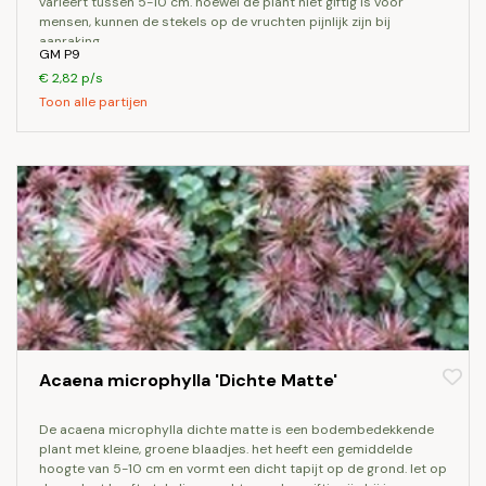
varieert tussen 5-10 cm. hoewel de plant niet giftig is voor
mensen, kunnen de stekels op de vruchten pijnlijk zijn bij
aanraking.
GM P9
€ 2,82 p/s
Toon alle partijen
Acaena microphylla 'Dichte Matte'
de acaena microphylla dichte matte is een bodembedekkende
plant met kleine, groene blaadjes. het heeft een gemiddelde
hoogte van 5-10 cm en vormt een dicht tapijt op de grond. let op