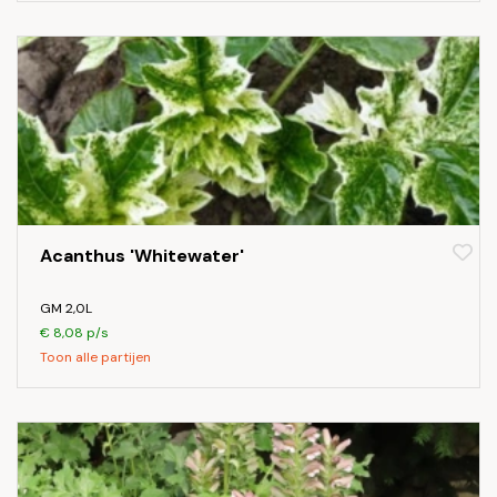
Acanthus 'Whitewater'
GM 2,0L
€ 8,08 p/s
Toon alle partijen