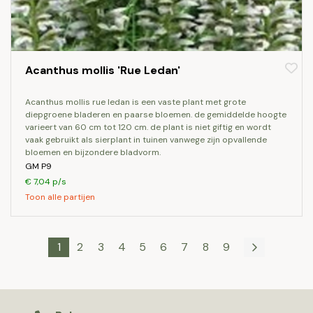
Acanthus mollis 'Rue Ledan'
acanthus mollis rue ledan is een vaste plant met grote
diepgroene bladeren en paarse bloemen. de gemiddelde hoogte
varieert van 60 cm tot 120 cm. de plant is niet giftig en wordt
vaak gebruikt als sierplant in tuinen vanwege zijn opvallende
bloemen en bijzondere bladvorm.
GM P9
€ 7,04 p/s
Toon alle partijen
1
2
3
4
5
6
7
8
9