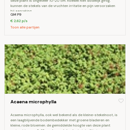
deze plant is ongeveer 10-20 cm. hoewel niet dodelijk giftig,
kunnen de stekels van de vruchten irritatie en pijn veroorzaken
bij aanraking.
GM P9
€ 2,62 p/s
Toon alle partijen
Acaena microphylla
acaena microphylla, ook wel bekend als de kleine-stekelnoot, is
een laagblijvende bodembedekker met groene bladeren en
kleine, rode bloemen. de gemiddelde hoogte van deze plant