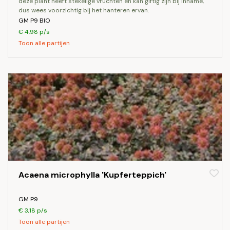
deze plant heeft stekelige vruchten en kan giftig zijn bij inname,
dus wees voorzichtig bij het hanteren ervan.
GM P9 BIO
€ 4,98 p/s
Toon alle partijen
Acaena microphylla 'Kupferteppich'
GM P9
€ 3,18 p/s
Toon alle partijen