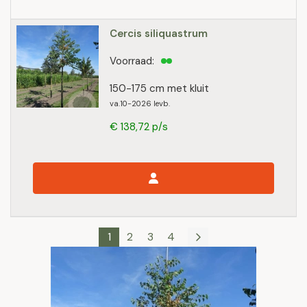
Cercis siliquastrum
Voorraad:
150-175 cm met kluit
va.10-2026 levb.
€ 138,72 p/s
1
2
3
4