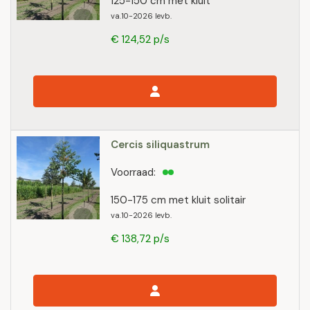
125-150 cm met kluit
va.10-2026 levb.
€ 124,52 p/s
Cercis siliquastrum
Voorraad:
150-175 cm met kluit solitair
va.10-2026 levb.
€ 138,72 p/s