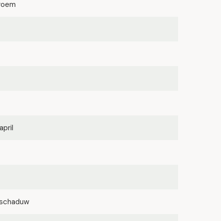
roem
april
lfschaduw