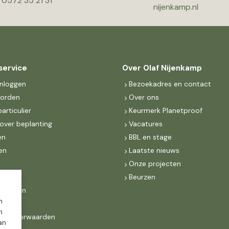
0572 35 21 31
nijenkamp.nl
service
Over Olaf Nijenkamp
inloggen
Bezoekadres en contact
worden
Over ons
particulier
Keurmerk Planetproof
over beplanting
Vacatures
en
BBL en stage
en
Laatste nieuws
s
Onze projecten
MKB
Beurzen
d Groen
m
n
ne voorwaarden
dan