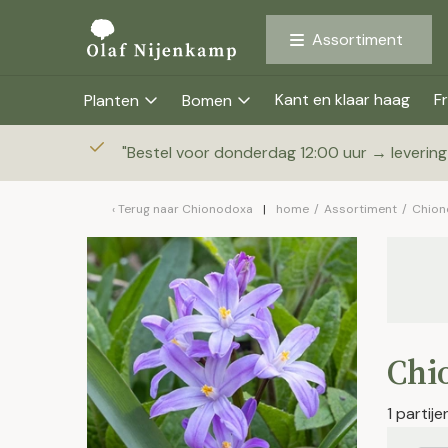
Assortiment
Kant en klaar haag
Fr
Planten
Bomen
"
Bestel voor donderdag 12:00 uur → leverin
Terug naar
Chionodoxa
home
/
Assortiment
/
Chion
Chio
1 partij