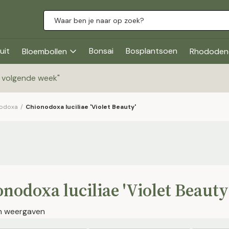
uit
Bonsai
Bosplantsoen
Bloembollen
Rhododen
g volgende week
"
odoxa
/
Chionodoxa luciliae 'Violet Beauty'
nodoxa luciliae 'Violet Beauty
en weergaven