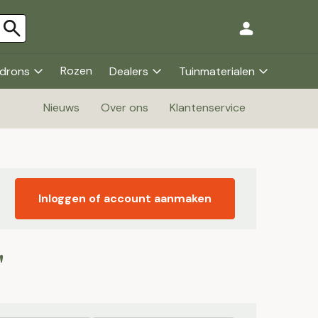
Rozen
drons
Dealers
Tuinmaterialen
Nieuws
Over ons
Klantenservice
Inloggen of account aanmaken
'