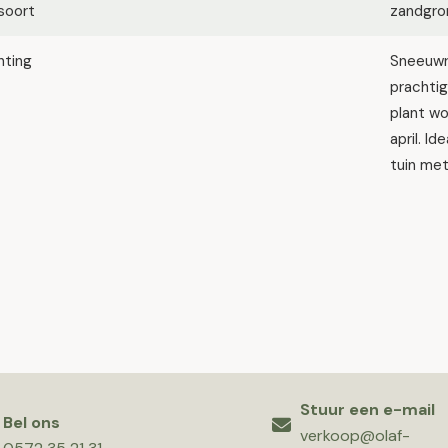
soort
zandgron
hting
Sneeuwro
prachtig
plant wo
april. I
tuin met
Stuur een e-mail
Bel ons
verkoop@olaf-