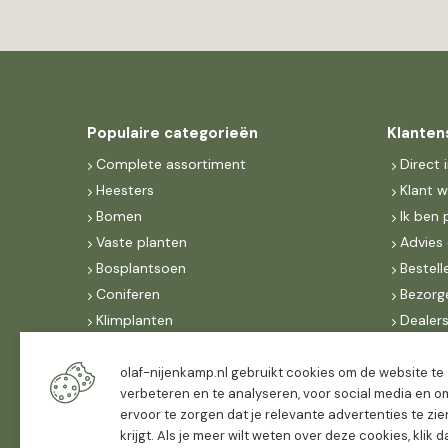
Populaire categorieën
Klanten
Complete assortiment
Direct 
Heesters
Klant 
Bomen
Ik ben 
Vaste planten
Advies 
Bosplantsoen
Bestell
Coniferen
Bezorg
Klimplanten
Dealer
Fruit
Suite 
Dak, lei- & vormbomen
IncoNe
olaf-nijenkamp.nl gebruikt cookies om de website te
verbeteren en te analyseren, voor social media en o
Dealers
FAQ
ervoor te zorgen dat je relevante advertenties te zie
Algeme
krijgt. Als je meer wilt weten over deze cookies, klik 