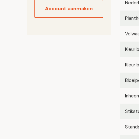
Neder
Account aanmaken
Planth
Volwa
Kleur 
Kleur 
Bloeip
Inhee
Stikst
Stand