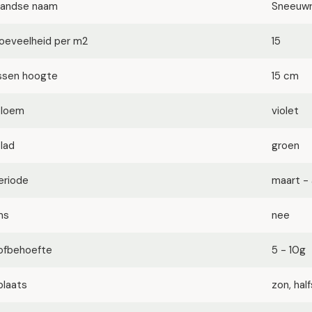
landse naam
Sneeuw
oeveelheid per m2
15
ssen hoogte
15 cm
bloem
violet
blad
groen
eriode
maart - 
ms
nee
ofbehoefte
5 - 10g
plaats
zon, ha