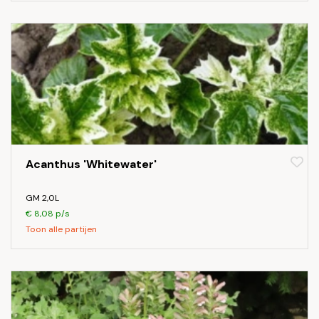
Acanthus 'Whitewater'
GM 2,0L
€ 8,08 p/s
Toon alle partijen