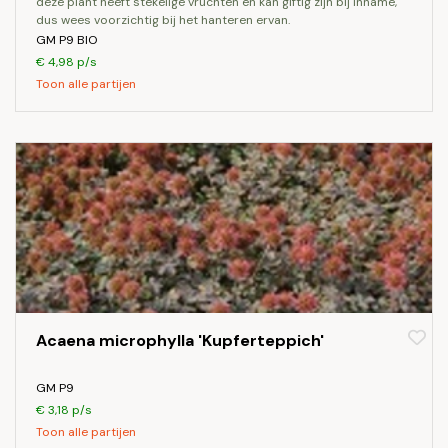
deze plant heeft stekelige vruchten en kan giftig zijn bij inname,
dus wees voorzichtig bij het hanteren ervan.
GM P9 BIO
€ 4,98 p/s
Toon alle partijen
Acaena microphylla 'Kupferteppich'
GM P9
€ 3,18 p/s
Toon alle partijen