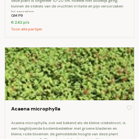
deze plant is ongeveer 10-20 cm. hoewel niet dodelijk giftig,
kunnen de stekels van de vruchten irritatie en pijn veroorzaken
bij aanraking.
GM P9
€ 2,62 p/s
Toon alle partijen
Acaena microphylla
acaena microphylla, ook wel bekend als de kleine-stekelnoot, is
een laagblijvende bodembedekker met groene bladeren en
kleine, rode bloemen. de gemiddelde hoogte van deze plant