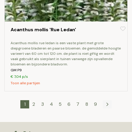
Acanthus mollis 'Rue Ledan'
acanthus mollis rue ledan is een vaste plant met grote
diepgroene bladeren en paarse bloemen. de gemiddelde hoogte
varieert van 60 cm tot 120 cm. de plant is niet giftig en wordt
vaak gebruikt als sierplant in tuinen vanwege zijn opvallende
bloemen en bijzondere bladvorm.
GM P9
€ 7,04 p/s
Toon alle partijen
1
2
3
4
5
6
7
8
9