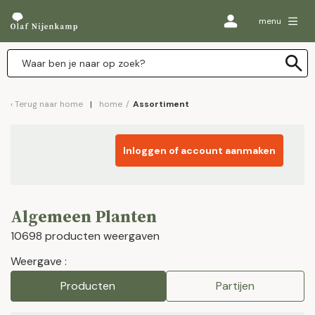
menu
Terug naar
home
home
/
Assortiment
Inloggen of account aanmaken
Algemeen Planten
10698 producten weergaven
Weergave :
Producten
Partijen