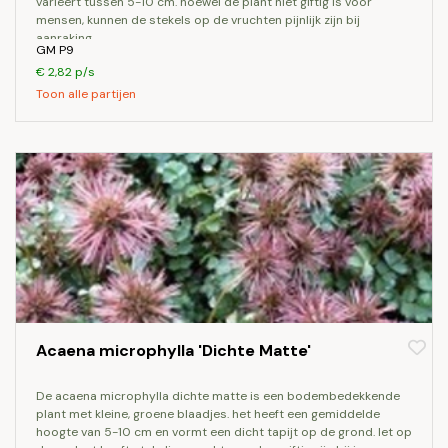
varieert tussen 5-10 cm. hoewel de plant niet giftig is voor
mensen, kunnen de stekels op de vruchten pijnlijk zijn bij
aanraking.
GM P9
€ 2,82 p/s
Toon alle partijen
Acaena microphylla 'Dichte Matte'
de acaena microphylla dichte matte is een bodembedekkende
plant met kleine, groene blaadjes. het heeft een gemiddelde
hoogte van 5-10 cm en vormt een dicht tapijt op de grond. let op