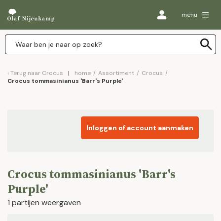
menu
Terug naar
Crocus
home
/
Assortiment
/
Crocus
/
Crocus tommasinianus 'Barr's Purple'
Inloggen of account aanmaken
Crocus tommasinianus 'Barr's
Purple'
1 partijen weergaven