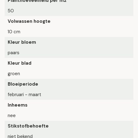
Planthoeveelheid per m2
50
Volwassen hoogte
10 cm
Kleur bloem
paars
Kleur blad
groen
Bloeiperiode
februari - maart
Inheems
nee
Stikstofbehoefte
niet bekend