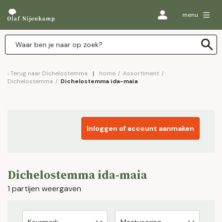
menu
Terug naar
Dichelostemma
home
/
Assortiment
/
Dichelostemma
/
Dichelostemma ida-maia
Inloggen of account aanmaken
Dichelostemma ida-maia
1 partijen weergaven