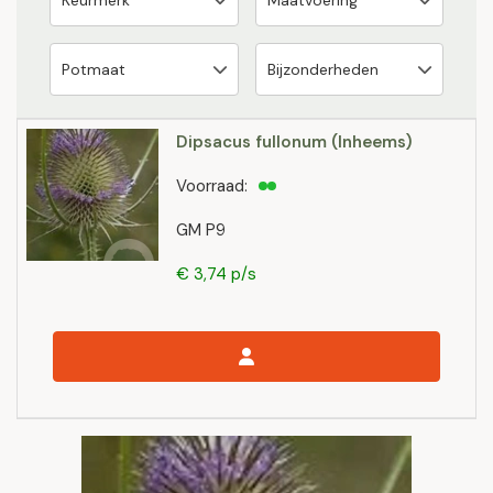
Dipsacus fullonum (Inheems)
Voorraad:
GM P9
€ 3,74 p/s