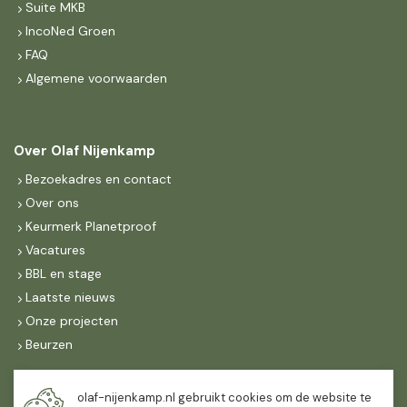
Suite MKB
IncoNed Groen
FAQ
Algemene voorwaarden
Over Olaf Nijenkamp
Bezoekadres en contact
Over ons
Keurmerk Planetproof
Vacatures
BBL en stage
Laatste nieuws
Onze projecten
Beurzen
Maandag t/m vrijdag
olaf-nijenkamp.nl gebruikt cookies om de website te