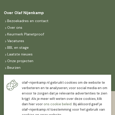
Over Olaf Nijenkamp
Bezoekadres en contact
Over ons
Keurmerk Planetproof
Vacatures
BBL en stage
Laatste nieuws
Onze projecten
Beurzen
Maandag t/m vrijdag
olaf-nijenkamp.nl gebruikt cookies om de website te
07:30
-
16:30
verbeteren en te analyseren, voor social media en om
ervoor te zorgen dat je relevante advertenties te zien
Zaterdag
krijgt. Als je meer wilt weten over deze cookies, klik
07:30
-
12:00
dan hier voor
ons cookie beleid
. Bij akkoord geef je
olaf-nijenkamp.nl toestemming voor het gebruik van
cookies op onze website.