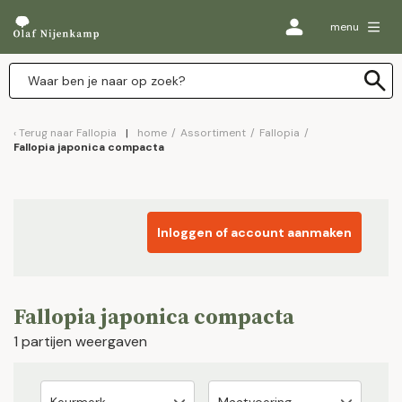
menu
Terug naar
Fallopia
home
/
Assortiment
/
Fallopia
/
Fallopia japonica compacta
Inloggen of account aanmaken
Fallopia japonica compacta
1 partijen weergaven