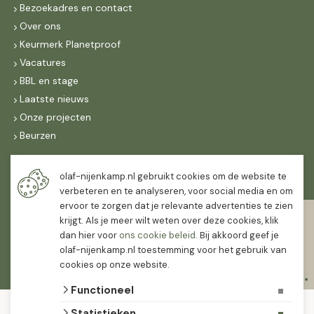
Bezoekadres en contact
Over ons
Keurmerk Planetproof
Vacatures
BBL en stage
Laatste nieuws
Onze projecten
Beurzen
Maandag t/m vrijdag
olaf-nijenkamp.nl gebruikt cookies om de website te
07:30
-
16:30
verbeteren en te analyseren, voor social media en om
ervoor te zorgen dat je relevante advertenties te zien
Zaterdag
krijgt. Als je meer wilt weten over deze cookies, klik
07:30
-
12:00
dan hier voor
ons cookie beleid
. Bij akkoord geef je
olaf-nijenkamp.nl toestemming voor het gebruik van
cookies op onze website.
Functioneel
© 2026 Olaf Nijenkamp Tuinplanten Groothandel
Statistieken