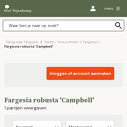
menu
Terug naar
Fargesia
home
/
Assortiment
/
Fargesia
/
Fargesia robusta 'Campbell'
Inloggen of account aanmaken
Fargesia robusta 'Campbell'
1 partijen weergaven