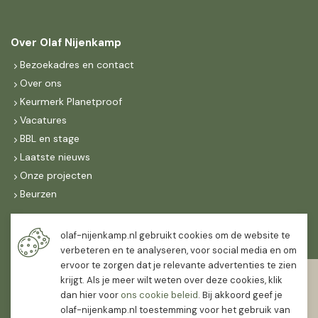
Over Olaf Nijenkamp
Bezoekadres en contact
Over ons
Keurmerk Planetproof
Vacatures
BBL en stage
Laatste nieuws
Onze projecten
Beurzen
Maandag t/m vrijdag
olaf-nijenkamp.nl gebruikt cookies om de website te
07:30
-
16:30
verbeteren en te analyseren, voor social media en om
ervoor te zorgen dat je relevante advertenties te zien
Zaterdag
krijgt. Als je meer wilt weten over deze cookies, klik
07:30
-
12:00
dan hier voor
ons cookie beleid
. Bij akkoord geef je
olaf-nijenkamp.nl toestemming voor het gebruik van