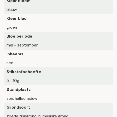
Kleur bloem
blauw
Kleur blad
groen
Bloeiperiode
mei - september
Inheems
nee
Stikstofbehoefte
5 - 10g
Standplaats
zon, halfschaduw
Grondsoort
goede tuingrond, humusrijke grond