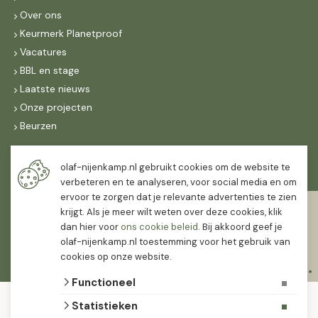
Over ons
Keurmerk Planetproof
Vacatures
BBL en stage
Laatste nieuws
Onze projecten
Beurzen
Maandag t/m vrijdag
olaf-nijenkamp.nl gebruikt cookies om de website te
07:30
-
16:30
verbeteren en te analyseren, voor social media en om
ervoor te zorgen dat je relevante advertenties te zien
Zaterdag
krijgt. Als je meer wilt weten over deze cookies, klik
07:30
-
12:00
dan hier voor
ons cookie beleid
. Bij akkoord geef je
olaf-nijenkamp.nl toestemming voor het gebruik van
cookies op onze website.
Functioneel
© 2026 Olaf Nijenkamp Tuinplanten Groothandel
Statistieken
algemene voorwaarden