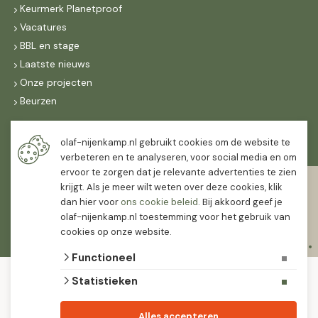
Keurmerk Planetproof
Vacatures
BBL en stage
Laatste nieuws
Onze projecten
Beurzen
Maandag t/m vrijdag
olaf-nijenkamp.nl gebruikt cookies om de website te
07:30
-
16:30
verbeteren en te analyseren, voor social media en om
ervoor te zorgen dat je relevante advertenties te zien
Zaterdag
krijgt. Als je meer wilt weten over deze cookies, klik
07:30
-
12:00
dan hier voor
ons cookie beleid
. Bij akkoord geef je
olaf-nijenkamp.nl toestemming voor het gebruik van
cookies op onze website.
Functioneel
© 2026 Olaf Nijenkamp Tuinplanten Groothandel
Statistieken
algemene voorwaarden
privacy verklaring
Olaf Nijenkamp tuinplanten is PlanetProof gecertificeerd 12021. We werken met
Alles accepteren