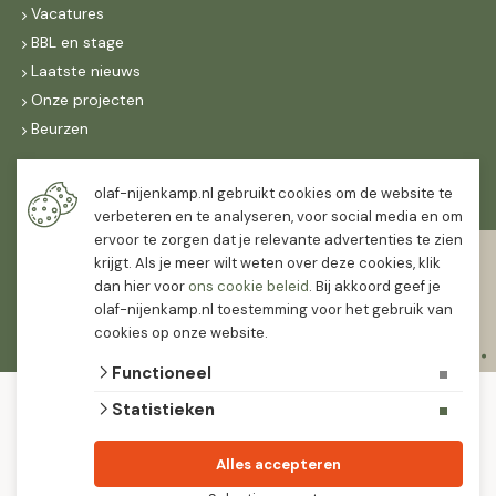
Vacatures
BBL en stage
Laatste nieuws
Onze projecten
Beurzen
Maandag t/m vrijdag
olaf-nijenkamp.nl gebruikt cookies om de website te
07:30
-
16:30
verbeteren en te analyseren, voor social media en om
ervoor te zorgen dat je relevante advertenties te zien
Zaterdag
krijgt. Als je meer wilt weten over deze cookies, klik
07:30
-
12:00
dan hier voor
ons cookie beleid
. Bij akkoord geef je
olaf-nijenkamp.nl toestemming voor het gebruik van
cookies op onze website.
Functioneel
© 2026 Olaf Nijenkamp Tuinplanten Groothandel
Statistieken
algemene voorwaarden
privacy verklaring
Olaf Nijenkamp tuinplanten is PlanetProof gecertificeerd 12021. We werken met
Alles accepteren
leveranciers die leveren met keurmerk.