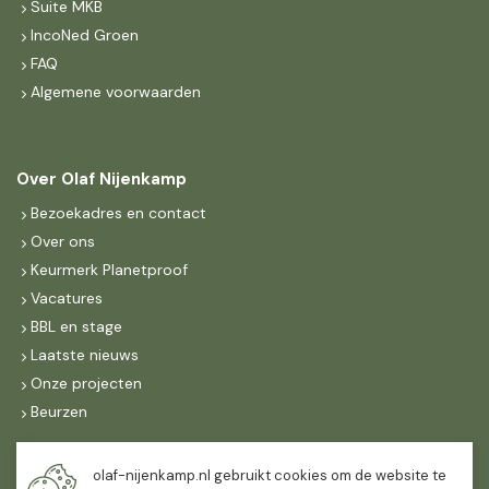
Suite MKB
IncoNed Groen
FAQ
Algemene voorwaarden
Over Olaf Nijenkamp
Bezoekadres en contact
Over ons
Keurmerk Planetproof
Vacatures
BBL en stage
Laatste nieuws
Onze projecten
Beurzen
Maandag t/m vrijdag
olaf-nijenkamp.nl gebruikt cookies om de website te