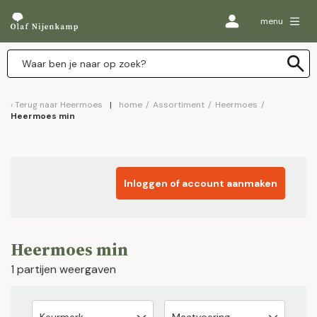
menu
Terug naar
Heermoes
home
/
Assortiment
/
Heermoes
/
Heermoes min
Inloggen of account aanmaken
Heermoes min
1 partijen weergaven