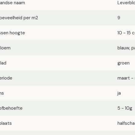
landse naam
Leverbl
oeveelheid per m2
9
ssen hoogte
10 - 15 
bloem
blauw, p
blad
groen
eriode
maart -
ms
ja
ofbehoefte
5 - 10g
plaats
halfsch