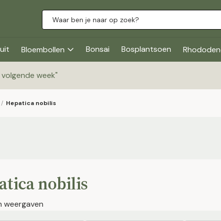
uit
Bonsai
Bosplantsoen
Bloembollen
Rhododen
g volgende week
"
/
Hepatica nobilis
tica nobilis
en weergaven