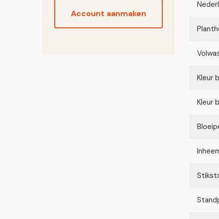
Neder
Account aanmaken
Planth
Volwa
Kleur 
Kleur 
Bloeip
Inhee
Stikst
Stand