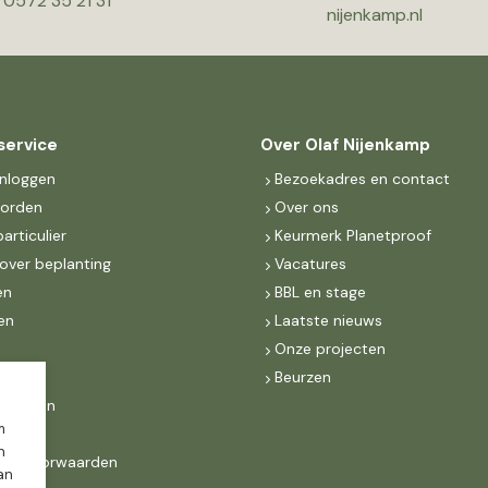
0572 35 21 31
nijenkamp.nl
service
Over Olaf Nijenkamp
inloggen
Bezoekadres en contact
worden
Over ons
particulier
Keurmerk Planetproof
over beplanting
Vacatures
en
BBL en stage
en
Laatste nieuws
s
Onze projecten
MKB
Beurzen
d Groen
m
n
ne voorwaarden
dan