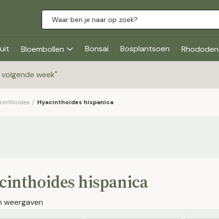
uit
Bonsai
Bosplantsoen
Bloembollen
Rhododen
g volgende week
"
cinthoides
/
Hyacinthoides hispanica
cinthoides hispanica
en weergaven