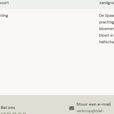
soort
zandgron
hting
De Spaan
prachtig
bloemen
bloeit i
halfscha
Stuur een e-mail
Bel ons
verkoop@olaf-