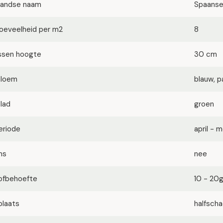
landse naam
Spaanse
oeveelheid per m2
8
ssen hoogte
30 cm
bloem
blauw, p
blad
groen
eriode
april - m
ms
nee
ofbehoefte
10 - 20
plaats
halfsch