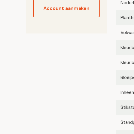
Neder
Account aanmaken
Planth
Volwa
Kleur 
Kleur 
Bloeip
Inhee
Stikst
Stand