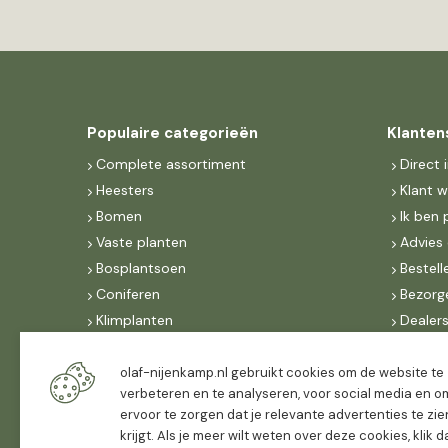
Populaire categorieën
Klanten
Complete assortiment
Direct 
Heesters
Klant 
Bomen
Ik ben 
Vaste planten
Advies 
Bosplantsoen
Bestell
Coniferen
Bezorg
Klimplanten
Dealer
Fruit
Suite 
Dak, lei- & vormbomen
IncoNe
olaf-nijenkamp.nl gebruikt cookies om de website te
verbeteren en te analyseren, voor social media en o
Dealers
FAQ
ervoor te zorgen dat je relevante advertenties te zie
Algeme
krijgt. Als je meer wilt weten over deze cookies, klik 