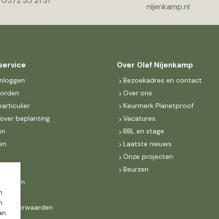
0572 35 21 31
nijenkamp.nl
service
Over Olaf Nijenkamp
inloggen
Bezoekadres en contact
worden
Over ons
particulier
Keurmerk Planetproof
over beplanting
Vacatures
en
BBL en stage
en
Laatste nieuws
s
Onze projecten
MKB
Beurzen
d Groen
m
n
ne voorwaarden
dan