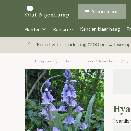
Assortiment
Kant en klaar haag
Fr
Planten
Bomen
"
Bestel voor donderdag 12:00 uur → leverin
Terug naar
Hyacinthoides
home
/
Assortiment
/
Hya
Hya
1 partij