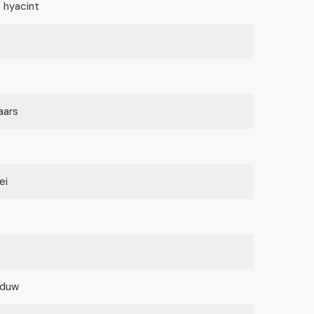
 hyacint
aars
ei
g
aduw