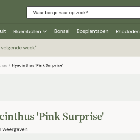
uit
Bonsai
Bosplantsoen
Bloembollen
Rhododen
g volgende week
"
thus
/
Hyacinthus 'Pink Surprise'
inthus 'Pink Surprise'
en weergaven