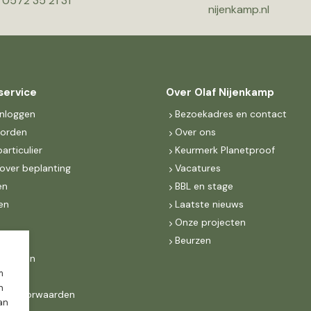
0572 35 21 31
nijenkamp.nl
service
Over Olaf Nijenkamp
inloggen
Bezoekadres en contact
worden
Over ons
particulier
Keurmerk Planetproof
over beplanting
Vacatures
en
BBL en stage
en
Laatste nieuws
s
Onze projecten
MKB
Beurzen
d Groen
m
n
ne voorwaarden
dan