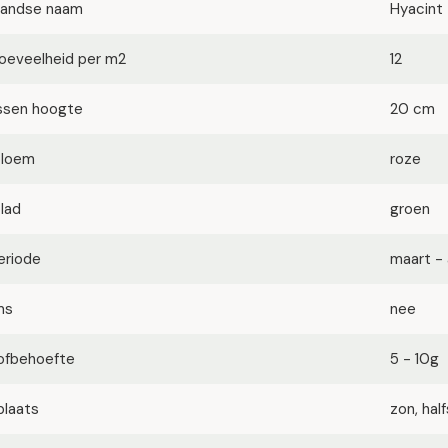
landse naam
Hyacint
oeveelheid per m2
12
ssen hoogte
20 cm
bloem
roze
blad
groen
eriode
maart - 
ms
nee
ofbehoefte
5 - 10g
plaats
zon, ha