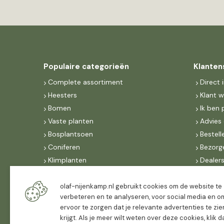
Populaire categorieën
Klanten
Complete assortiment
Direct 
Heesters
Klant 
Bomen
Ik ben 
Vaste planten
Advies 
Bosplantsoen
Bestell
Coniferen
Bezorg
Klimplanten
Dealer
Fruit
Suite 
Dak, lei- & vormbomen
IncoNe
olaf-nijenkamp.nl gebruikt cookies om de website te
verbeteren en te analyseren, voor social media en o
Dealers
FAQ
ervoor te zorgen dat je relevante advertenties te zie
Algeme
krijgt. Als je meer wilt weten over deze cookies, klik 