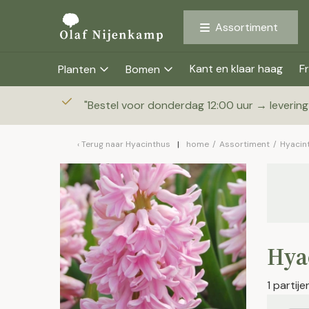
Assortiment
Kant en klaar haag
Fr
Planten
Bomen
"
Bestel voor donderdag 12:00 uur → leverin
Terug naar
Hyacinthus
home
/
Assortiment
/
Hyacin
Hyac
1 partij