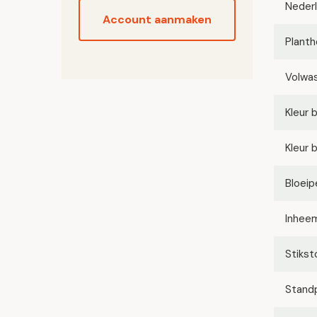
Neder
Account aanmaken
Planth
Volwa
Kleur 
Kleur 
Bloeip
Inhee
Stikst
Stand