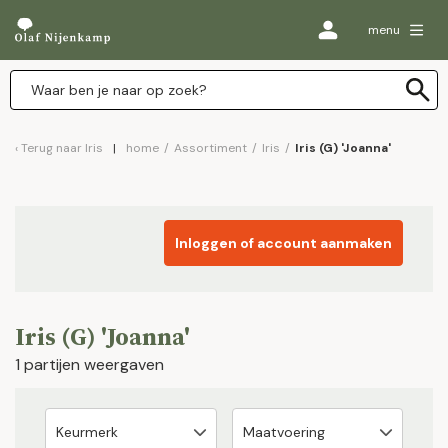
menu
Terug naar
Iris
home
/
Assortiment
/
Iris
/
Iris (G) 'Joanna'
Inloggen of account aanmaken
Iris (G) 'Joanna'
1 partijen weergaven