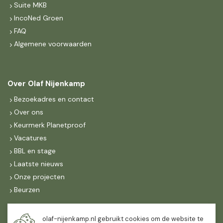
Suite MKB
IncoNed Groen
FAQ
Algemene voorwaarden
Over Olaf Nijenkamp
Bezoekadres en contact
Over ons
Keurmerk Planetproof
Vacatures
BBL en stage
Laatste nieuws
Onze projecten
Beurzen
Maandag t/m vrijdag
olaf-nijenkamp.nl gebruikt cookies om de website te