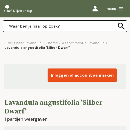
menu
Terug naar
Lavandula
home
/
Assortiment
/
Lavandula
/
Lavandula angustifolia 'Silber Dwarf'
Inloggen of account aanmaken
Lavandula angustifolia 'Silber
Dwarf'
1 partijen weergaven